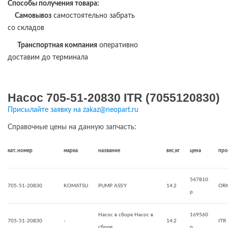
Способы получения товара:
Самовывоз
самостоятельно забрать
со складов
Транспортная компания
оперативно
доставим до терминала
Насос 705-51-20830 ITR (7055120830)
Присылайте заявку на zakaz@neopart.ru
Справочные цены на данную запчасть:
кат. номер
марка
название
вес,кг
цена
про
547810
705-51-20830
KOMATSU
PUMP ASS'Y
14.2
ORI
р.
Насос в сборе Насос в
169560
705-51-20830
-
14.2
ITR
сборе
р.