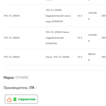
705-51-20830
139100
705-51-20830
-
Гидравлический насос
14.3
OE
р.
хода KOMATSU
705-51-20830 Насос
102600
705-51-20830
-
гидравлический
14.3
OE
р.
KOMATSU
88460
705-51-20830
-
Насос 705-51-20830
14.3
OE
р.
Марка:
OTHERS
Производитель:
ITR
–