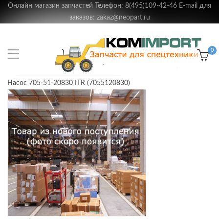
Онлайн магазин запчастей Телефон: 8(495)109-42-46 E-mail для
заказов: zakaz@neopart.ru
0
Насос 705-51-20830 ITR (7055120830)