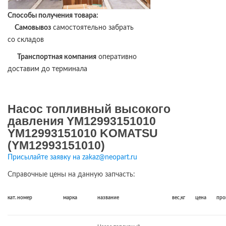
Способы получения товара:
Самовывоз
самостоятельно забрать
со складов
Транспортная компания
оперативно
доставим до терминала
Насос топливный высокого
давления YM12993151010
YM12993151010 KOMATSU
(YM12993151010)
Присылайте заявку на zakaz@neopart.ru
Справочные цены на данную запчасть:
кат. номер
марка
название
вес,кг
цена
про