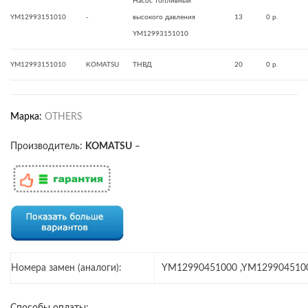
Насос топливный
YM12993151010
-
высокого давления
13
0 р.
YM12993151010
YM12993151010
KOMATSU
ТНВД
20
0 р.
Марка:
OTHERS
Производитель:
KOMATSU
–
Номера замен (аналоги):
YM12990451000 ,YM129904510
Способы оплаты: