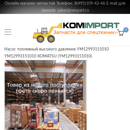
Онлайн магазин запчастей Телефон: 8(495)109-42-46 E-mail для
заказов: zakaz@neopart.ru
0
Насос топливный высокого давления YM12993151010
YM12993151010 KOMATSU (YM12993151010)