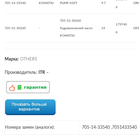
705-14-33540
KOMATSU
PUMP ASS'Y
9.7
ORI
р.
705-52-30360
179740
705-52-30360
-
Гидравлический насос
24
OE
р.
KOMATSU
Марка:
OTHERS
Производитель:
ITR
–
Номера замен (аналоги):
705-14-33540 ,7051433540