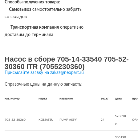
Способы получения товара:
Самовывоз
самостоятельно забрать
со складов
Транспортная компания
оперативно
доставим до терминала
Насос в сборе 705-14-33540 705-52-
30360 ITR (7055230360)
Присылайте заявку на zakaz@neopart.ru
Справочные цены на данную запчасть:
кат. номер
марка
название
вес,кг
цена
про
573890
705-52-30360
KOMATSU
PUMP ASS'Y
24
ORI
р.
306190