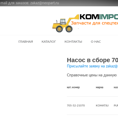
ail для заказов: zakaz@neopart.ru
ГЛАВНАЯ
КАТАЛОГ
КОНТАКТЫ
О НАС
Насос в сборе 70
Присылайте заявку на zakaz@
Справочные цены на данную 
кат. номер
марка
на
705-52-21070
KOMATSU
PU