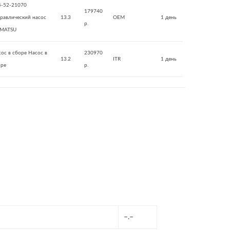
5-52-21070
179740
равлический насос
13.3
OEM
1 день
р.
MATSU
ос в сборе Насос в
230970
13.2
ITR
1 день
оре
р.
–.–