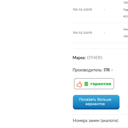
70
705-52-21070
-
Гид
KO
Нас
705-52-21070
-
сб
Марка:
OTHERS
Производитель:
ITR
–
Номера замен (аналоги):