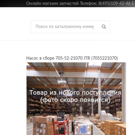
Онлайн магазин запчастей Телефон: 8(495)109-42-46 E-m
Насос в сборе 705-52-21070 ITR (7055221070)