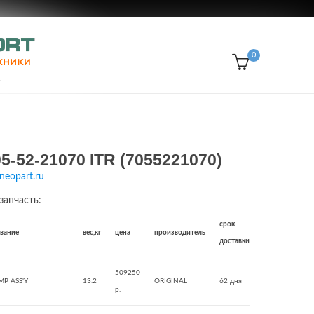
0
5-52-21070 ITR (7055221070)
neopart.ru
запчасть:
срок
звание
вес,кг
цена
производитель
доставки
509250
MP ASS'Y
13.2
ORIGINAL
62 дня
р.