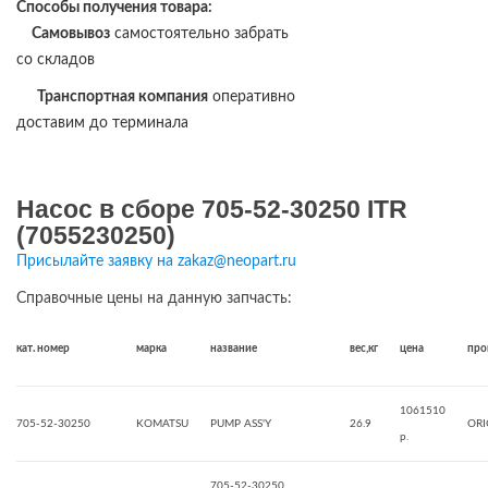
Способы получения товара:
Самовывоз
самостоятельно забрать
со складов
Транспортная компания
оперативно
доставим до терминала
Насос в сборе 705-52-30250 ITR
(7055230250)
Присылайте заявку на zakaz@neopart.ru
Справочные цены на данную запчасть:
кат. номер
марка
название
вес,кг
цена
про
1061510
705-52-30250
KOMATSU
PUMP ASS'Y
26.9
ORI
р.
705-52-30250