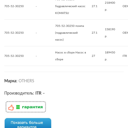
218400
705-52-30250
-
Гидравлический насос
27.1
OE
р.
KOMATSU
705-52-30250 помпа
158190
705-52-30250
-
(гидравлический
27.1
OE
р.
насос)
Насос в сборе Насос в
189450
705-52-30250
-
27
ITR
сборе
р.
Марка:
OTHERS
Производитель:
ITR
–