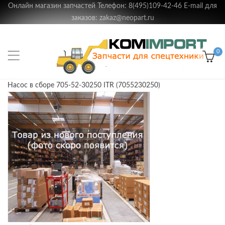
Онлайн магазин запчастей Телефон: 8(495)109-42-46 E-mail для
заказов: zakaz@neopart.ru
0
Насос в сборе 705-52-30250 ITR (7055230250)