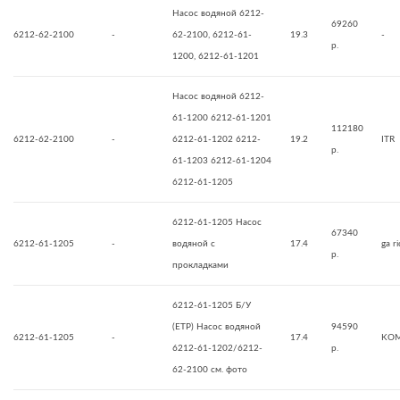
Насос водяной 6212-
69260
6212-62-2100
-
62-2100, 6212-61-
19.3
-
р.
1200, 6212-61-1201
Насос водяной 6212-
61-1200 6212-61-1201
112180
6212-62-2100
-
6212-61-1202 6212-
19.2
ITR
р.
61-1203 6212-61-1204
6212-61-1205
6212-61-1205 Насос
67340
6212-61-1205
-
водяной с
17.4
ga r
р.
прокладками
6212-61-1205 Б/У
(ETP) Насос водяной
94590
6212-61-1205
-
17.4
KOM
6212-61-1202/6212-
р.
62-2100 см. фото