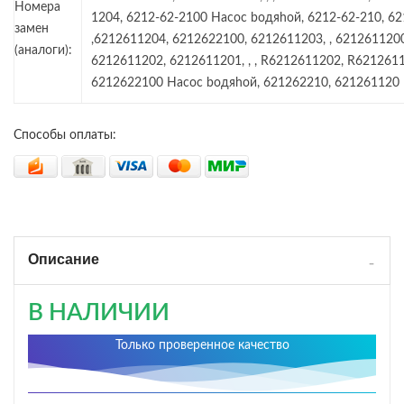
Номера
1204, 6212-62-2100 Hacoc boдяhoй, 6212-62-210, 6
замен
,6212611204, 6212622100, 6212611203, , 6212611200
(аналоги):
6212611202, 6212611201, , , R6212611202, R621261
6212622100 Hacoc boдяhoй, 621262210, 621261120
Способы оплаты:
Описание
В НАЛИЧИИ
Только проверенное качество