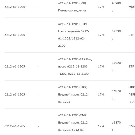
6212-61-1205 (MP)
43980
6212-61-1205
-
17.4
mode
Помпа охлаждения
р.
6212-61-1205 (ETP)
Насос водяной 6212-
89330
6212-61-1205
-
17.4
ETP
61-1202/6212-62-
р.
2100
6212-61-1205-ETP Вод
87920
6212-61-1205
-
насос 6212-61-1203,
17.4
ETP
р.
-1202, 6212-62-2100
6212-61-1205 (HPP)
HPP
46070
6212-61-1205
-
Водяной насос 6212-
17.4
PER
р.
61-1203
PAR
6212-61-1205-CMP
Водяной насос 6212-
61870
6212-61-1205
-
17.4
CM
61-1202, 6212-61-
р.