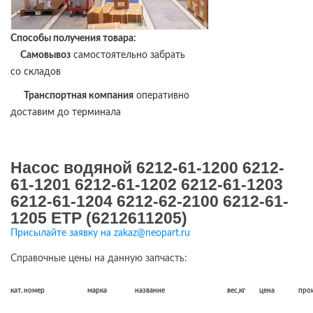
Способы получения товара:
Самовывоз
самостоятельно забрать
со складов
Транспортная компания
оперативно
доставим до терминала
Насос водяной 6212-61-1200 6212-
61-1201 6212-61-1202 6212-61-1203
6212-61-1204 6212-62-2100 6212-61-
1205 ETP (6212611205)
Присылайте заявку на zakaz@neopart.ru
Справочные цены на данную запчасть:
кат. номер
марка
название
вес,кг
цена
про