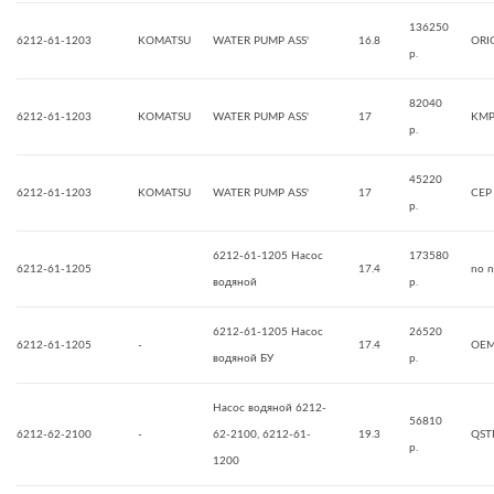
136250
6212-61-1203
KOMATSU
WATER PUMP ASS'
16.8
ORI
р.
82040
6212-61-1203
KOMATSU
WATER PUMP ASS'
17
KMP
р.
45220
6212-61-1203
KOMATSU
WATER PUMP ASS'
17
CEP
р.
6212-61-1205 Насос
173580
6212-61-1205
17.4
no 
водяной
р.
6212-61-1205 Насос
26520
6212-61-1205
-
17.4
OE
водяной БУ
р.
Насос водяной 6212-
56810
6212-62-2100
-
62-2100, 6212-61-
19.3
QST
р.
1200