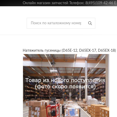
Онлайн магазин запчастей Телефон: 8(495)109-42-46 E-m
Натяжитель гусеницы (D65E-12, D65EX-17, D65EX-18) 