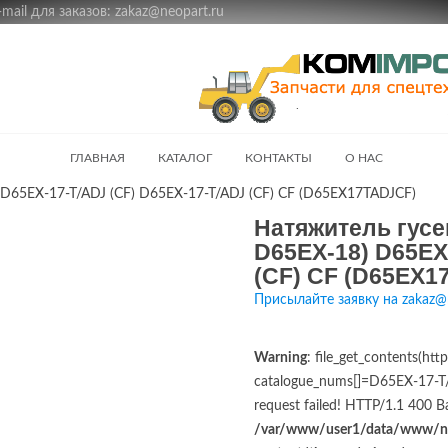
ail для заказов: zakaz@neopart.ru
ГЛАВНАЯ
КАТАЛОГ
КОНТАКТЫ
О НАС
D65EX-17-T/ADJ (CF) D65EX-17-T/ADJ (CF) CF (D65EX17TADJCF)
Натяжитель гусе
D65EX-18) D65EX
(CF) CF (D65EX1
Присылайте заявку на zakaz@
Warning
: file_get_contents(ht
catalogue_nums[]=D65EX-17-T/A
request failed! HTTP/1.1 400 B
/var/www/user1/data/www/ne