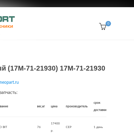
0
й (17M-71-21930) 17M-71-21930
)
neopart.ru
запчасть:
срок
звание
вес,кг
цена
производитель
доставки
17400
D BIT
76
CEP
1 день
р.