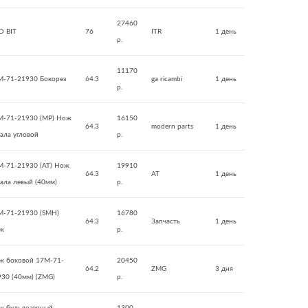
27460
D BIT
76
ITR
1 день
р.
11170
M-71-21930 Бокорез
64.3
ga ricambi
1 день
р.
M-71-21930 (MP) Нож
16150
64.3
modern parts
1 день
ала угловой
р.
M-71-21930 (AT) Нож
19910
64.3
AT
1 день
ала левый (40мм)
р.
M-71-21930 (SMH)
16780
64.3
Запчасть
1 день
ж
р.
ж боковой 17M-71-
20450
64.2
ZMG
3 дня
30 (40мм) (ZMG)
р.