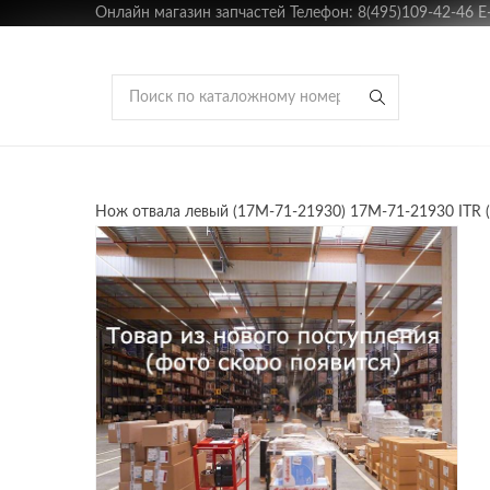
Онлайн магазин запчастей Телефон: 8(495)109-42-46 E-m
Нож отвала левый (17M-71-21930) 17M-71-21930 ITR