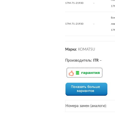
Но
17M-71-21930
-
17
Бо
17M-71-21930
-
ле
17
Марка:
KOMATSU
Производитель:
ITR
–
Номера замен (аналоги):