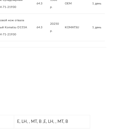
ж бульдозерный
1300
64.3
OEM
1 день
M-71-21930
р.
ковой нож отвала
20250
вый Komatsu D155A
64.3
KOMATSU
1 день
р.
M-71-21930
E, LH, , MT, B ,E, LH, , MT, B