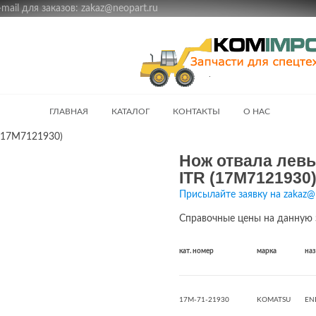
ail для заказов: zakaz@neopart.ru
ГЛАВНАЯ
КАТАЛОГ
КОНТАКТЫ
О НАС
 (17M7121930)
Нож отвала левы
ITR (17M7121930
Присылайте заявку на zakaz@
Справочные цены на данную 
кат. номер
марка
на
17M-71-21930
KOMATSU
EN