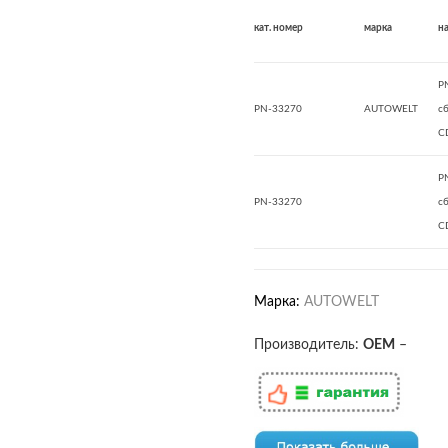
кат. номер
марка
н
P
PN-33270
AUTOWELT
с
C
P
PN-33270
с
C
Марка:
AUTOWELT
Производитель:
OEM
–