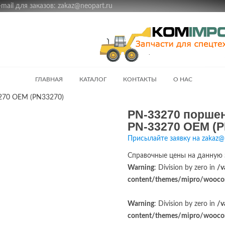
ail для заказов: zakaz@neopart.ru
ГЛАВНАЯ
КАТАЛОГ
КОНТАКТЫ
О НАС
270 OEM (PN33270)
PN-33270 порше
PN-33270 OEM (P
Присылайте заявку на zakaz@
Справочные цены на данную 
Warning
: Division by zero in
/v
content/themes/mipro/woocom
Warning
: Division by zero in
/v
content/themes/mipro/woocom