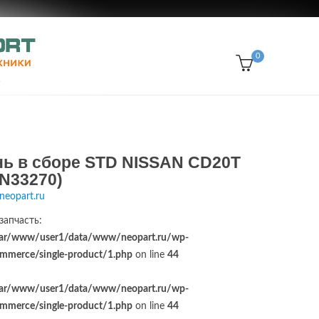
0
нь в сборе STD NISSAN CD20T
N33270)
neopart.ru
запчасть:
ar/www/user1/data/www/neopart.ru/wp-
merce/single-product/1.php
on line
44
ar/www/user1/data/www/neopart.ru/wp-
merce/single-product/1.php
on line
44