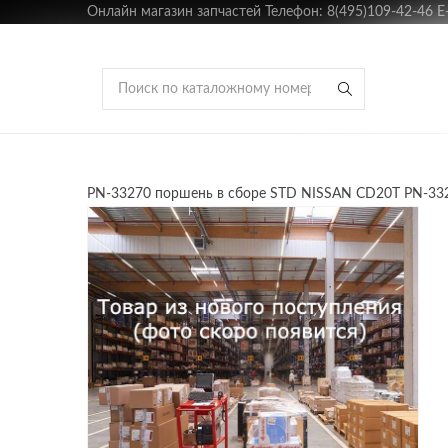
Онлайн магазин запчастей Телефон: 8(495)109-42-46 E-m
PN-33270 поршень в сборе STD NISSAN CD20T PN-33