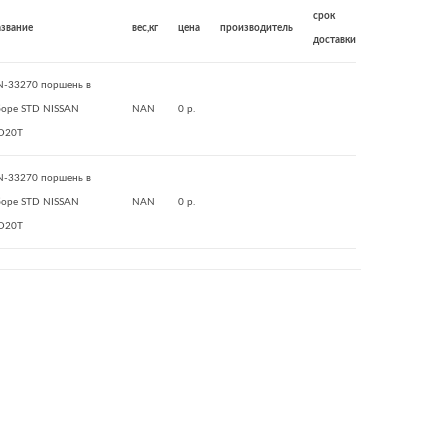
срок
азвание
вес,кг
цена
производитель
доставки
N-33270 поршень в
боре STD NISSAN
NAN
0 р.
D20T
N-33270 поршень в
боре STD NISSAN
NAN
0 р.
D20T