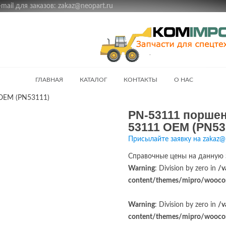
ail для заказов: zakaz@neopart.ru
ГЛАВНАЯ
КАТАЛОГ
КОНТАКТЫ
О НАС
OEM (PN53111)
PN-53111 поршен
53111 OEM (PN53
Присылайте заявку на zakaz@
Справочные цены на данную 
Warning
: Division by zero in
/v
content/themes/mipro/woocom
Warning
: Division by zero in
/v
content/themes/mipro/woocom