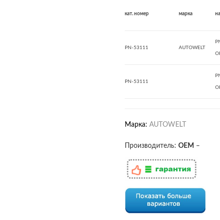
кат. номер
марка
н
P
PN-53111
AUTOWELT
O
P
PN-53111
O
Марка:
AUTOWELT
Производитель:
OEM
–