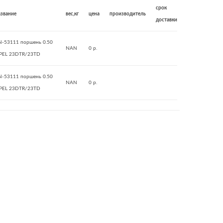
срок
азвание
вес,кг
цена
производитель
доставки
N-53111 поршень 0.50
NAN
0 р.
PEL 23DTR/23TD
N-53111 поршень 0.50
NAN
0 р.
PEL 23DTR/23TD