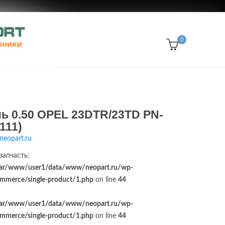
0
ь 0.50 OPEL 23DTR/23TD PN-
111)
neopart.ru
запчасть:
ar/www/user1/data/www/neopart.ru/wp-
merce/single-product/1.php
on line
44
ar/www/user1/data/www/neopart.ru/wp-
merce/single-product/1.php
on line
44