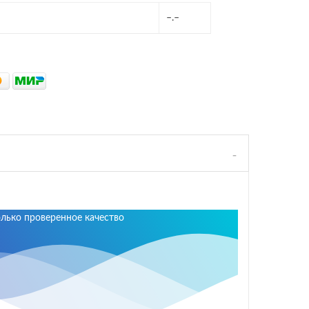
–.–
олько проверенное качество