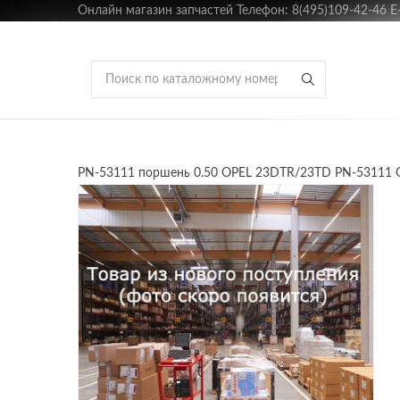
Онлайн магазин запчастей Телефон: 8(495)109-42-46 E-m
PN-53111 поршень 0.50 OPEL 23DTR/23TD PN-53111 