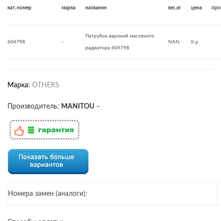
кат. номер
марка
название
вес,кг
цена
про
Патрубок верхний масляного
604798
-
NAN
0 р.
радиатора 604798
Марка:
OTHERS
Производитель:
MANITOU
–
Номера замен (аналоги):