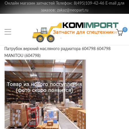
Онлайн магазин запчастей Телефон: 8(495)109-42-46 E-mail для
заказов: zakaz@neopart.ru
0
Патрубок верхний масляного радиатора 604798 604798
MANITOU (604798)