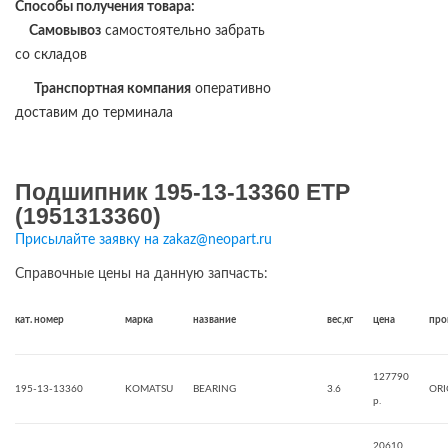
Способы получения товара:
Самовывоз
самостоятельно забрать
со складов
Транспортная компания
оперативно
доставим до терминала
Подшипник 195-13-13360 ETP
(1951313360)
Присылайте заявку на zakaz@neopart.ru
Справочные цены на данную запчасть:
кат. номер
марка
название
вес,кг
цена
про
127790
195-13-13360
KOMATSU
BEARING
3.6
ORI
р.
20610