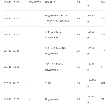
195-13-13360
KOMATSU
BEARING
3.5
Ger
р.
Подшипник 195-13-
27410
195-13-13360
-
3.5
OE
13360 195-13-13360
р.
195-13-13360
12800
195-13-13360
-
3.5
OE
подшипник
р.
195-13-13360-NTN
14990
195-13-13360
-
3.5
NT
Подшипник
р.
195-13-13360-Y
17450
195-13-13360
-
3.5
Y
Подшипник
р.
140270
207-62-52171
-
TUBE
3.5
KO
р.
23570
195-13-13360
-
Подшипник
3.3
ITR
р.