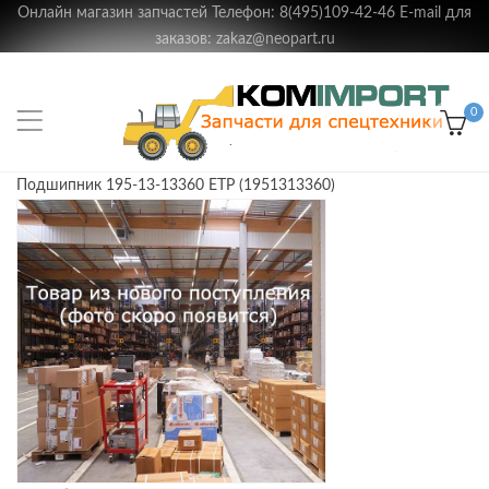
Онлайн магазин запчастей Телефон: 8(495)109-42-46 E-mail для
заказов: zakaz@neopart.ru
0
Подшипник 195-13-13360 ETP (1951313360)