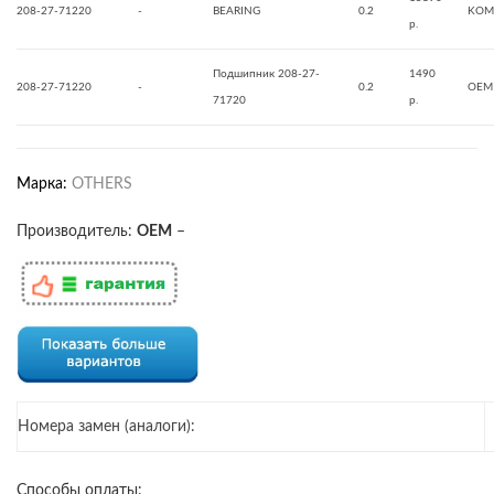
208-27-71220
-
BEARING
0.2
KOM
р.
Подшипник 208-27-
1490
208-27-71220
-
0.2
OEM
71720
р.
Марка:
OTHERS
Производитель:
OEM
–
Номера замен (аналоги):
Способы оплаты: