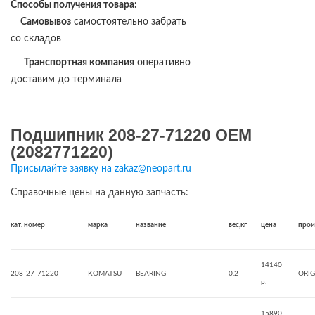
Способы получения товара:
Самовывоз
самостоятельно забрать
со складов
Транспортная компания
оперативно
доставим до терминала
Подшипник 208-27-71220 OEM
(2082771220)
Присылайте заявку на zakaz@neopart.ru
Справочные цены на данную запчасть:
кат. номер
марка
название
вес,кг
цена
прои
14140
208-27-71220
KOMATSU
BEARING
0.2
ORIG
р.
15890