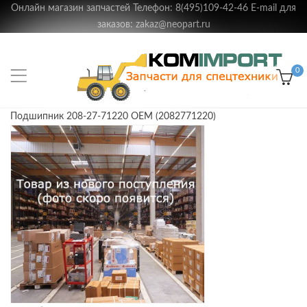
Онлайн магазин запчастей Телефон: 8(495)109-42-46 E-mail для
заказов: zakaz@neopart.ru
0
Подшипник 208-27-71220 OEM (2082771220)