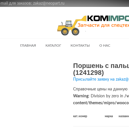
ail для заказов: zakaz@neopart.ru
ГЛАВНАЯ
КАТАЛОГ
КОНТАКТЫ
О НАС
Поршень с пальц
(1241298)
Присылайте заявку на zakaz@
Справочные цены на данную 
Warning
: Division by zero in
/v
content/themes/mipro/woocom
кат. номер
марка
назван