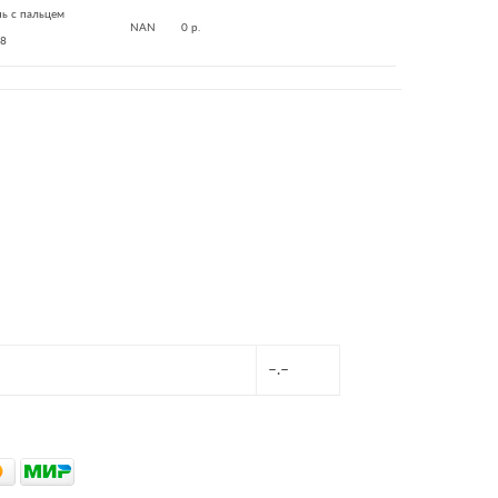
ь с пальцем
NAN
0 р.
8
–.–