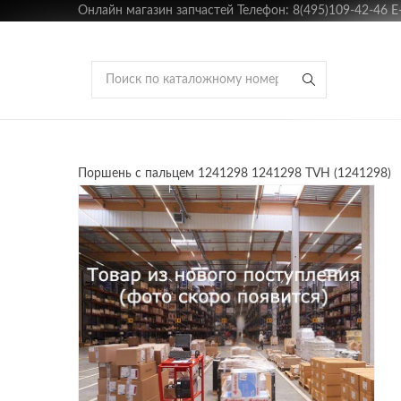
Онлайн магазин запчастей Телефон: 8(495)109-42-46 E-m
Поршень с пальцем 1241298 1241298 TVH (1241298)