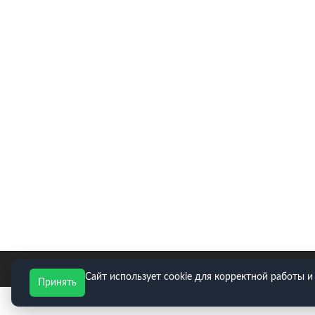
E-mail для заявок: zakaz@neopart.ru. Телефон:
8(495)
Сайт использует cookie для корректной работы и
Принять