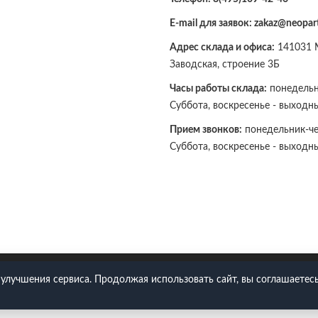
E-mail для заявок: zakaz@neopart
Адрес склада и офиса:
141031 М
Заводская, строение 3Б
Часы работы склада:
понедельни
Суббота, воскресенье - выходн
Прием звонков:
понедельник-чет
Суббота, воскресенье - выходн
109-42-46
 улучшения сервиса. Продолжая использовать сайт, вы соглашаетесь
Политика конфиденциальности
Согласие на обработку ПДн