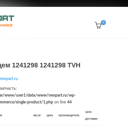
0
ем 1241298 1241298 TVH
neopart.ru
запчасть:
ar/www/user1/data/www/neopart.ru/wp-
merce/single-product/1.php
on line
44
срок
ие
вес,кг
цена
производитель
доставки