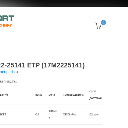
0
2-25141 ETP (17M2225141)
neopart.ru
запчасть:
срок
звание
вес,кг
цена
производитель
доставки
13820
SKET
0.1
ORIGINAL
62 дня
р.