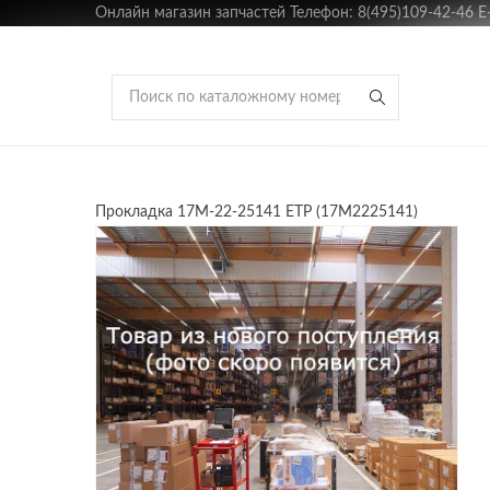
Онлайн магазин запчастей Телефон: 8(495)109-42-46 E-m
Прокладка 17M-22-25141 ETP (17M2225141)