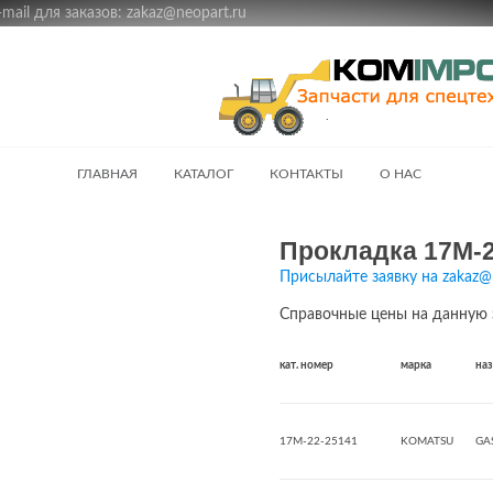
ail для заказов: zakaz@neopart.ru
ГЛАВНАЯ
КАТАЛОГ
КОНТАКТЫ
О НАС
Прокладка 17M-2
Присылайте заявку на zakaz@
Справочные цены на данную 
кат. номер
марка
на
17M-22-25141
KOMATSU
GA