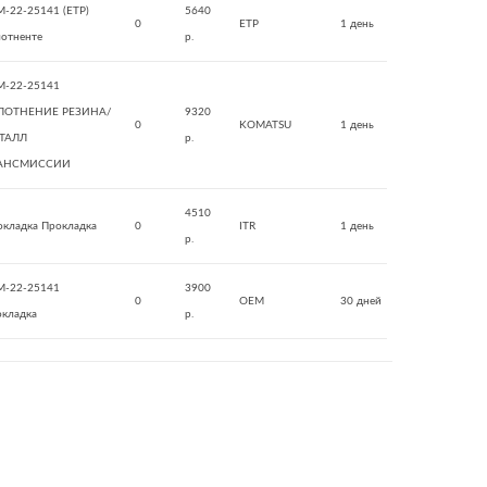
M-22-25141 (ETP)
5640
0
ETP
1 день
лотненте
р.
M-22-25141
ЛОТНЕНИЕ РЕЗИНА/
9320
0
KOMATSU
1 день
ТАЛЛ
р.
АНСМИССИИ
4510
окладка Прокладка
0
ITR
1 день
р.
M-22-25141
3900
0
OEM
30 дней
окладка
р.