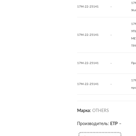
17
17M-22-25141
-
Уп
17
УП
17M-22-25141
-
МЕ
ТР
17M-22-25141
-
Пр
17
17M-22-25141
-
пр
Марка:
OTHERS
Производитель:
ETP
–