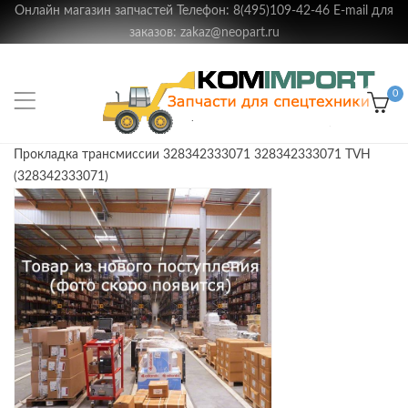
Онлайн магазин запчастей Телефон: 8(495)109-42-46 E-mail для
заказов: zakaz@neopart.ru
0
Прокладка трансмиссии 328342333071 328342333071 TVH
(328342333071)