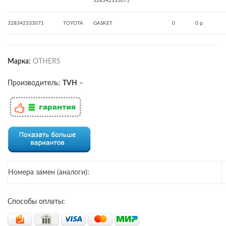
328342333071
328342333071
TOYOTA
GASKET
0
0 р.
Марка:
OTHERS
Производитель:
TVH
–
Номера замен (аналоги):
Способы оплаты: