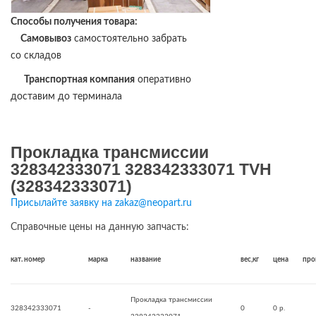
Способы получения товара:
Самовывоз
самостоятельно забрать
со складов
Транспортная компания
оперативно
доставим до терминала
Прокладка трансмиссии
328342333071 328342333071 TVH
(328342333071)
Присылайте заявку на zakaz@neopart.ru
Справочные цены на данную запчасть:
кат. номер
марка
название
вес,кг
цена
про
Прокладка трансмиссии
328342333071
-
0
0 р.