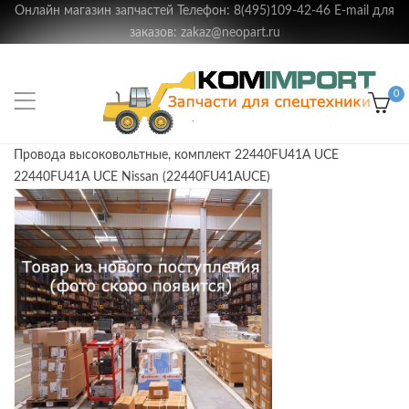
Онлайн магазин запчастей Телефон: 8(495)109-42-46 E-mail для
заказов: zakaz@neopart.ru
0
Провода высоковольтные, комплект 22440FU41A UCE
22440FU41A UCE Nissan (22440FU41AUCE)