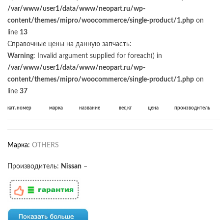
/var/www/user1/data/www/neopart.ru/wp-
content/themes/mipro/woocommerce/single-product/1.php
on
line
13
Справочные цены на данную запчасть:
Warning
: Invalid argument supplied for foreach() in
/var/www/user1/data/www/neopart.ru/wp-
content/themes/mipro/woocommerce/single-product/1.php
on
line
37
кат. номер
марка
название
вес,кг
цена
производитель
Марка:
OTHERS
Производитель:
Nissan
–