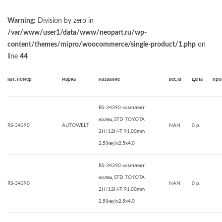
Warning
: Division by zero in
/var/www/user1/data/www/neopart.ru/wp-
content/themes/mipro/woocommerce/single-product/1.php
on
line
44
кат. номер
марка
название
вес,кг
цена
про
RS-34390 комплект
колец STD TOYOTA
RS-34390
AUTOWELT
NAN
0 р.
2H/12H-T 91.00mm
2.5(key)x2.5x4.0
RS-34390 комплект
колец STD TOYOTA
RS-34390
NAN
0 р.
2H/12H-T 91.00mm
2.5(key)x2.5x4.0