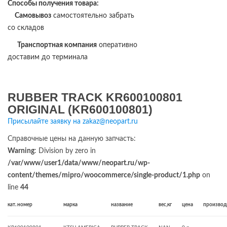
Способы получения товара:
Самовывоз
самостоятельно забрать
со складов
Транспортная компания
оперативно
доставим до терминала
RUBBER TRACK KR600100801
ORIGINAL (KR600100801)
Присылайте заявку на zakaz@neopart.ru
Справочные цены на данную запчасть:
Warning
: Division by zero in
/var/www/user1/data/www/neopart.ru/wp-
content/themes/mipro/woocommerce/single-product/1.php
on
line
44
кат. номер
марка
название
вес,кг
цена
производ