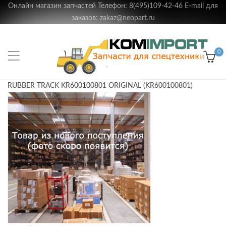
Онлайн магазин запчастей Телефон: 8(495)109-42-46 E-mail для
заказов: zakaz@neopart.ru
0
RUBBER TRACK KR600100801 ORIGINAL (KR600100801)