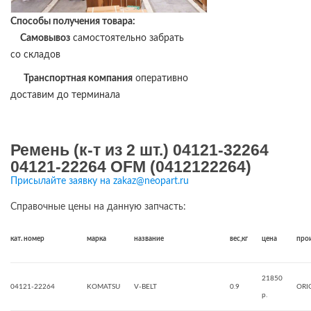
Способы получения товара:
Самовывоз
самостоятельно забрать
со складов
Транспортная компания
оперативно
доставим до терминала
Ремень (к-т из 2 шт.) 04121-32264
04121-22264 OFM (0412122264)
Присылайте заявку на zakaz@neopart.ru
Справочные цены на данную запчасть:
кат. номер
марка
название
вес,кг
цена
про
21850
04121-22264
KOMATSU
V-BELT
0.9
ORI
р.