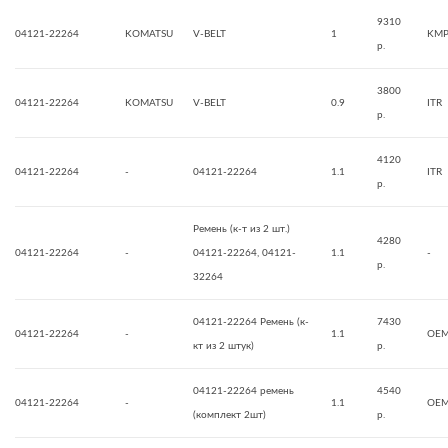
9310
04121-22264
KOMATSU
V-BELT
1
KMP
р.
3800
04121-22264
KOMATSU
V-BELT
0.9
ITR
р.
4120
04121-22264
-
04121-22264
1.1
ITR
р.
Ремень (к-т из 2 шт.)
4280
04121-22264
-
04121-22264, 04121-
1.1
-
р.
32264
04121-22264 Ремень (к-
7430
04121-22264
-
1.1
OE
кт из 2 штук)
р.
04121-22264 ремень
4540
04121-22264
-
1.1
OE
(комплект 2шт)
р.