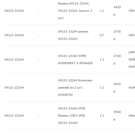
Ремень 04121-22264,
4420
04121-22264
-
04121-32264, (компл. 2
1.1
OE
р.
шт.)
04121-32264 ремень
3750
04121-32264
-
0.7
OE
04121-22264
р.
HPP
04121-22264 (HPP)
2760
04121-22264
-
1.1
PER
КОМПЛЕКТ V-РЕМНЕЙ
р.
PAR
04121-22264 Комплект
3010
04121-22264
-
ремней (из 2 шт.)
1.1
KOM
р.
KOMATSU
04121-22264-MTB
5960
04121-22264
-
Ремень (1SET=2PS)
1.1
Mits
р.
04121-32264