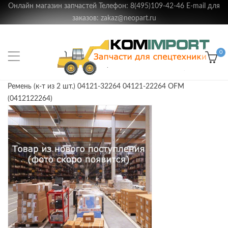
Онлайн магазин запчастей Телефон: 8(495)109-42-46 E-mail для
заказов: zakaz@neopart.ru
0
Ремень (к-т из 2 шт.) 04121-32264 04121-22264 OFM
(0412122264)