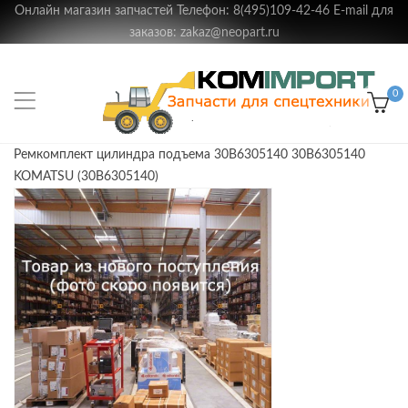
Онлайн магазин запчастей Телефон: 8(495)109-42-46 E-mail для
заказов: zakaz@neopart.ru
0
Ремкомплект цилиндра подъема 30B6305140 30B6305140
KOMATSU (30B6305140)