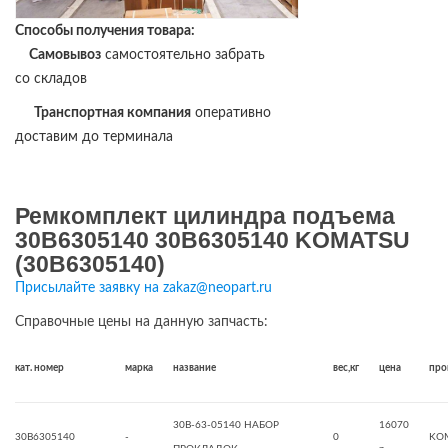
Способы получения товара:
Самовывоз
самостоятельно забрать
со складов
Транспортная компания
оперативно
доставим до терминала
Ремкомплект цилиндра подъема
30B6305140 30B6305140 KOMATSU
(30B6305140)
Присылайте заявку на zakaz@neopart.ru
Справочные цены на данную запчасть:
кат. номер
марка
название
вес,кг
цена
про
30B-63-05140 НАБОР
16070
30B6305140
-
0
KO