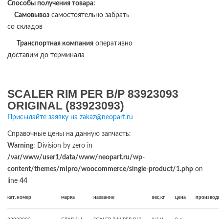
Способы получения товара:
Самовывоз
самостоятельно забрать
со складов
Транспортная компания
оперативно
доставим до терминала
SCALER RIM PER B/P 83923093
ORIGINAL (83923093)
Присылайте заявку на zakaz@neopart.ru
Справочные цены на данную запчасть:
Warning
: Division by zero in
/var/www/user1/data/www/neopart.ru/wp-
content/themes/mipro/woocommerce/single-product/1.php
on
line
44
кат. номер
марка
название
вес,кг
цена
производ