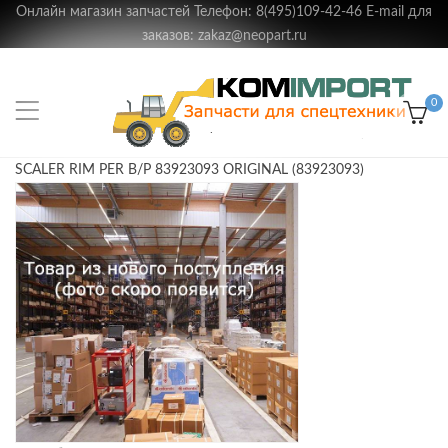
Онлайн магазин запчастей Телефон: 8(495)109-42-46 E-mail для
заказов: zakaz@neopart.ru
0
SCALER RIM PER B/P 83923093 ORIGINAL (83923093)