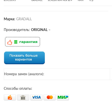
83923093
GRADALL
SCALER RIM PER B/P
NAN
0 р.
Марка:
GRADALL
Производитель:
ORIGINAL
–
Номера замен (аналоги):
Способы оплаты: