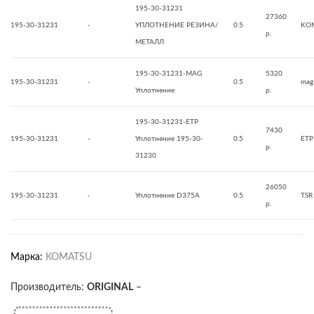
195-30-31231
27360
195-30-31231
-
УПЛОТНЕНИЕ РЕЗИНА/
0.5
KO
р.
МЕТАЛЛ
195-30-31231-MAG
5320
195-30-31231
-
0.5
mag
Уплотнение
р.
195-30-31231-ETP
7430
195-30-31231
-
Уплотнение 195-30-
0.5
ETP
р.
31230
26050
195-30-31231
-
Уплотнение D375A
0.5
TSR
р.
Марка:
KOMATSU
Производитель:
ORIGINAL
–