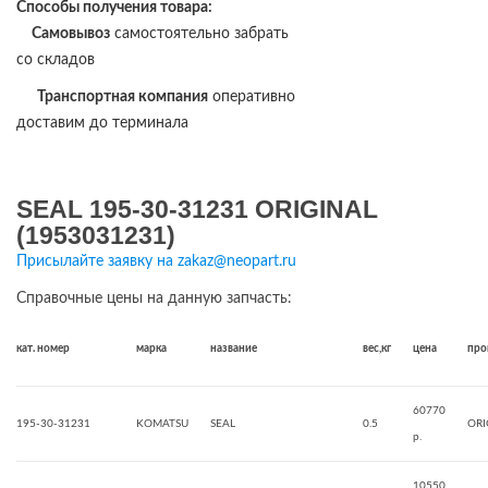
Способы получения товара:
Самовывоз
самостоятельно забрать
со складов
Транспортная компания
оперативно
доставим до терминала
SEAL 195-30-31231 ORIGINAL
(1953031231)
Присылайте заявку на zakaz@neopart.ru
Справочные цены на данную запчасть:
кат. номер
марка
название
вес,кг
цена
про
60770
195-30-31231
KOMATSU
SEAL
0.5
ORI
р.
10550