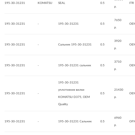
195-30-31231
KOMATSU
SEAL
0.5
ITR
р.
7650
195-30-31231
-
195-30-31231
0.5
OE
р.
3920
195-30-31231
-
Сальник 195-30-31231
0.5
OE
р.
3710
195-30-31231
-
195-30-31231 сальник
0.5
OE
р.
195-30-31231
уплотнение вилки
21430
195-30-31231
-
0.5
OEM
KOMATSU D375, OEM
р.
Quality
6960
195-30-31231
-
195-30-31231 Сальник
0.5
OFM
р.