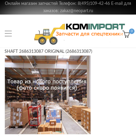
Онлайн магазин запчастей Телефон: 8(495)109-42-46 E-mail для
заказов: zakaz@neopart.ru
0
SHAFT 2686313087 ORIGINAL (2686313087)