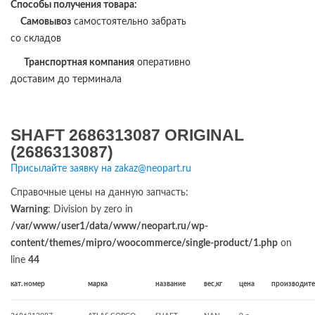
Способы получения товара:
Самовывоз
самостоятельно забрать
со складов
Транспортная компания
оперативно
доставим до терминала
SHAFT 2686313087 ORIGINAL
(2686313087)
Присылайте заявку на zakaz@neopart.ru
Справочные цены на данную запчасть:
Warning
: Division by zero in
/var/www/user1/data/www/neopart.ru/wp-
content/themes/mipro/woocommerce/single-product/1.php
on
line
44
кат. номер
марка
название
вес,кг
цена
производите