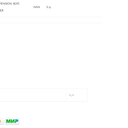
PENSION SEAT,
NAN
0 р.
ER
–.–