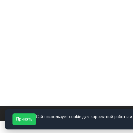
E-mail для заявок: zakaz@neopart.ru. Телефон:
8(495)
Сайт использует cookie для корректной работы и
Принять