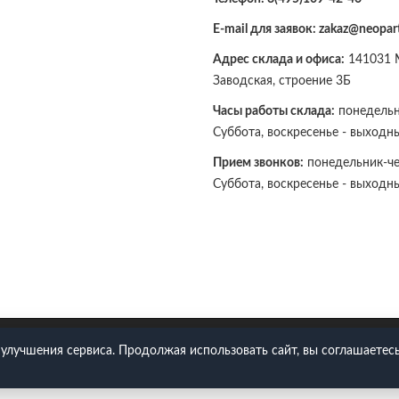
E-mail для заявок: zakaz@neopart
Адрес склада и офиса:
141031 М
Заводская, строение 3Б
Часы работы склада:
понедельни
Суббота, воскресенье - выходн
Прием звонков:
понедельник-чет
Суббота, воскресенье - выходн
109-42-46
 улучшения сервиса. Продолжая использовать сайт, вы соглашаетесь
Политика конфиденциальности
Согласие на обработку ПДн