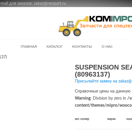
ail для заказов: zakaz@neopart.ru
ГЛАВНАЯ
КАТАЛОГ
КОНТАКТЫ
О НАС
137)
SUSPENSION SEA
(80963137)
Присылайте заявку на zakaz@
Справочные цены на данную 
Warning
: Division by zero in
/v
content/themes/mipro/woocom
кат. номер
марка
наз