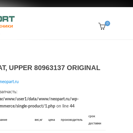
0
T, UPPER 80963137 ORIGINAL
neopart.ru
запчасть:
ar/www/user1/data/www/neopart.ru/wp-
merce/single-product/1.php
on line
44
срок
вание
вес,кг
цена
производитель
доставки