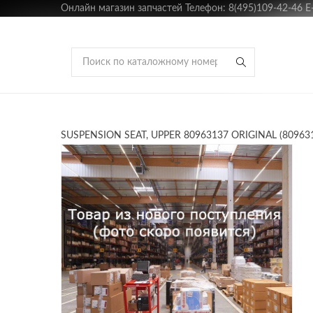
Онлайн магазин запчастей Телефон: 8(495)109-42-46 E-m
SUSPENSION SEAT, UPPER 80963137 ORIGINAL (80963