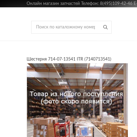
Онлайн магазин запчастей Телефон: 8(495)109-42-46 E-m
Шестерня 714-07-13541 ITR (7140713541)