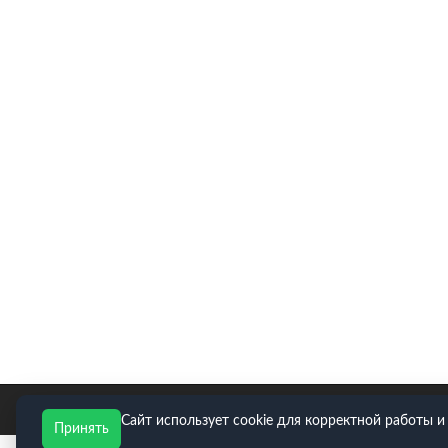
E-mail для заявок: zakaz@neopart.ru. Телефон:
8(495)
Сайт использует cookie для корректной работы и
Принять