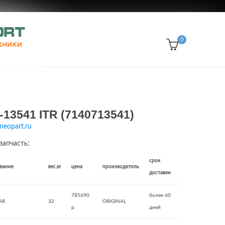
0
-13541 ITR (7140713541)
neopart.ru
запчасть:
срок
звание
вес,кг
цена
производитель
доставки
785690
более 60
AR
32
ORIGINAL
р.
дней