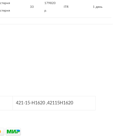
стерня
179820
33
ITR
1 день
стерня
р.
421-15-H1620 ,42115H1620