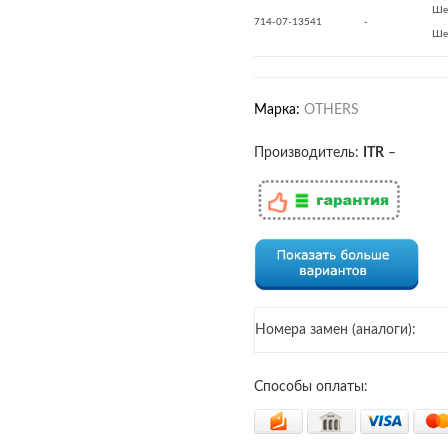
Ше
714-07-13541
-
Ше
Марка:
OTHERS
Производитель:
ITR
–
Номера замен (аналоги):
Способы оплаты: