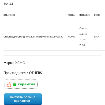
line
44
кат. номер
марка
название
вес,кг
Стекло
заднее
CtekлoзaдheeдляфpohtaльhыxпoгpyзчиkobXCMGZL30
XCMG
NAN
XCMG
ZL30
Марка:
XCMG
Производитель:
OTHERS
–