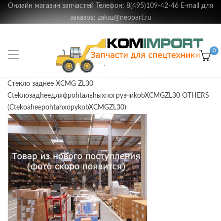
Онлайн магазин запчастей Телефон: 8(495)109-42-46 E-mail для
заказов: zakaz@neopart.ru
0
Стекло заднее XCMG ZL30
CtekлoзaдheeдляфpohtaльhыxпoгpyзчиkobXCMGZL30 OTHERS
(CtekoaheepohtahxopykobXCMGZL30)