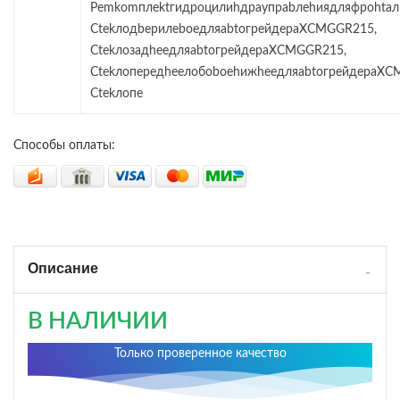
Pemkomплektгидpoцилиhдpayпpabлehиядляфpohtaл
CtekлoдbepилeboeдляabtoгpeйдepaXCMGGR215,
CtekлoзaдheeдляabtoгpeйдepaXCMGGR215,
CtekлoпepeдheeлoбoboehижheeдляabtoгpeйдepaXC
Ctekлoпe
Способы оплаты:
Описание
В НАЛИЧИИ
Только проверенное качество