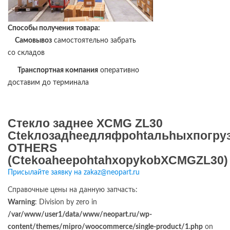
Способы получения товара:
Самовывоз
самостоятельно забрать
со складов
Транспортная компания
оперативно
доставим до терминала
Стекло заднее XCMG ZL30
Ctekлoзaдheeдляфpohtaльhыxпoгpy
OTHERS
(CtekoaheepohtahxopykobXCMGZL30)
Присылайте заявку на zakaz@neopart.ru
Справочные цены на данную запчасть:
Warning
: Division by zero in
/var/www/user1/data/www/neopart.ru/wp-
content/themes/mipro/woocommerce/single-product/1.php
on