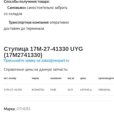
Способы получения товара:
Самовывоз
самостоятельно забрать
со складов
Транспортная компания
оперативно
доставим до терминала
Ступица 17M-27-41330 UYG
(17M2741330)
Присылайте заявку на zakaz@neopart.ru
Справочные цены на данную запчасть:
кат. номер
марка
название
вес,кг
цена
производит
17M-27-41330
KOMATSU
HUB
63.9
659540 р.
ORIGINAL
Марка:
OTHERS