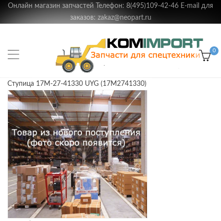
Онлайн магазин запчастей Телефон: 8(495)109-42-46 E-mail для
заказов: zakaz@neopart.ru
0
Ступица 17M-27-41330 UYG (17M2741330)