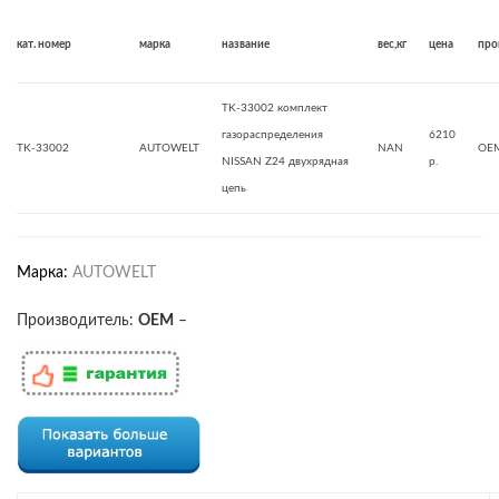
кат. номер
марка
название
вес,кг
цена
про
TK-33002 комплект
газораспределения
6210
TK-33002
AUTOWELT
NAN
OE
NISSAN Z24 двухрядная
р.
цепь
Марка:
AUTOWELT
Производитель:
OEM
–