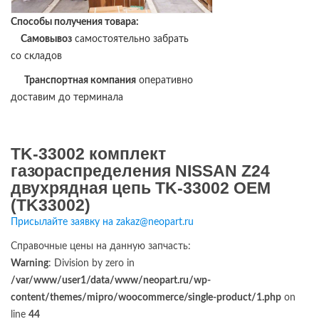
Способы получения товара:
Самовывоз
самостоятельно забрать
со складов
Транспортная компания
оперативно
доставим до терминала
TK-33002 комплект
газораспределения NISSAN Z24
двухрядная цепь TK-33002 OEM
(TK33002)
Присылайте заявку на zakaz@neopart.ru
Справочные цены на данную запчасть:
Warning
: Division by zero in
/var/www/user1/data/www/neopart.ru/wp-
content/themes/mipro/woocommerce/single-product/1.php
on
line
44