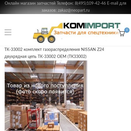
Онлайн магазин запчастей Телефон: 8(495)109-42-46 E-mail для
заказов: zakaz@neopart.ru
0
TK-33002 комплект газораспределения NISSAN Z24
двухрядная цепь TK-33002 OEM (TK33002)