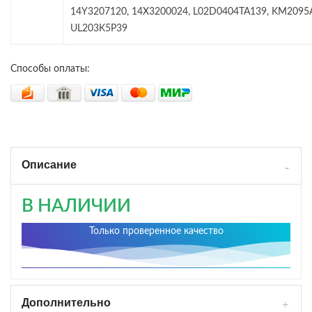
14Y3207120, 14X3200024, L02D0404TA139, KM2095A
UL203K5P39
Способы оплаты:
Описание
В НАЛИЧИИ
Только проверенное качество
Дополнительно