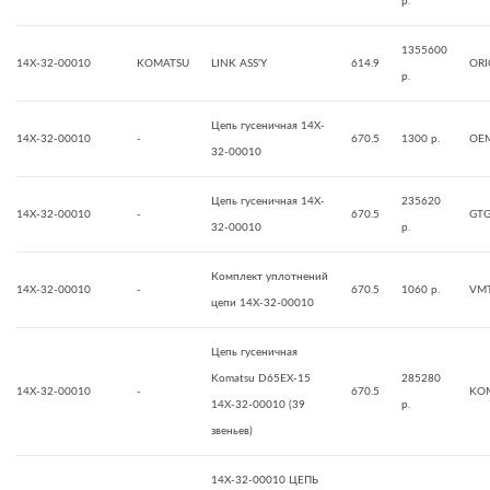
р.
1355600
14X-32-00010
KOMATSU
LINK ASS'Y
614.9
ORI
р.
Цепь гусеничная 14X-
14X-32-00010
-
670.5
1300 р.
OE
32-00010
Цепь гусеничная 14X-
235620
14X-32-00010
-
670.5
GT
32-00010
р.
Комплект уплотнений
14X-32-00010
-
670.5
1060 р.
VM
цепи 14X-32-00010
Цепь гусеничная
Komatsu D65EX-15
285280
14X-32-00010
-
670.5
KO
14X-32-00010 (39
р.
звеньев)
14X-32-00010 ЦЕПЬ