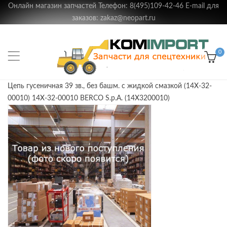
Онлайн магазин запчастей Телефон: 8(495)109-42-46 E-mail для
заказов: zakaz@neopart.ru
0
Цепь гусеничная 39 зв., без башм. с жидкой смазкой (14X-32-
00010) 14X-32-00010 BERCO S.p.A. (14X3200010)