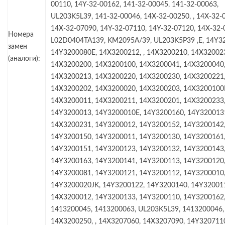
00110, 14Y-32-00162, 141-32-00045, 141-32-00063,
UL203K5L39, 141-32-00046, 14X-32-00250, , 14X-32-
14X-32-07090, 14Y-32-07110, 14Y-32-07120, 14X-32-
Номера
L02D0404TA139, KM2095A/39, UL203K5P39 ,E, 14Y3
замен
14Y3200080E, 14X3200212, , 14X3200210, 14X32002
(аналоги):
14X3200200, 14X3200100, 14X3200041, 14X3200040
14X3200213, 14X3200220, 14X3200230, 14X3200221
14X3200202, 14X3200020, 14X3200203, 14X3200100
14X3200011, 14X3200211, 14X3200201, 14X3200233
14Y3200013, 14Y3200010E, 14Y3200160, 14Y320013
14X3200231, 14Y3200012, 14Y3200152, 14Y3200142
14Y3200150, 14Y3200011, 14Y3200130, 14Y3200161
14Y3200151, 14Y3200123, 14Y3200132, 14Y3200143
14Y3200163, 14Y3200141, 14Y3200113, 14Y3200120
14Y3200081, 14Y3200121, 14Y3200112, 14Y3200010
14Y3200020JK, 14Y3200122, 14Y3200140, 14Y32001
14X3200012, 14Y3200133, 14Y3200110, 14Y3200162
1413200045, 1413200063, UL203K5L39, 1413200046,
14X3200250, , 14X3207060, 14X3207090, 14Y320711