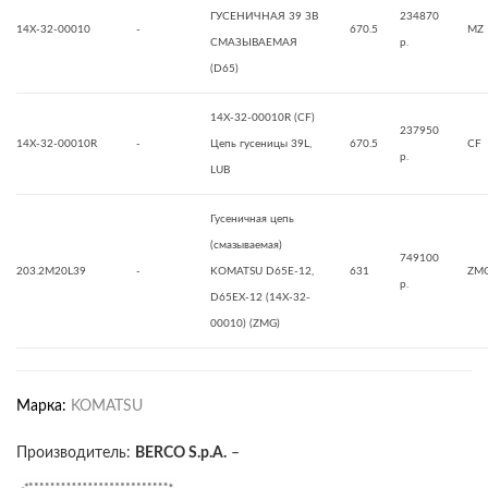
ГУСЕНИЧНАЯ 39 ЗВ
234870
14X-32-00010
-
670.5
MZ
СМАЗЫВАЕМАЯ
р.
(D65)
14X-32-00010R (CF)
237950
14X-32-00010R
-
Цепь гусеницы 39L,
670.5
CF
р.
LUB
Гусеничная цепь
(смазываемая)
749100
203.2M20L39
-
KOMATSU D65E-12,
631
ZM
р.
D65EX-12 (14X-32-
00010) (ZMG)
Марка:
KOMATSU
Производитель:
BERCO S.p.A.
–