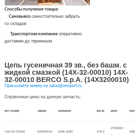
Способы получения товара:
Самовывоз
самостоятельно забрать
со складов
Транспортная компания
оперативно
доставим до терминала
Цепь гусеничная 39 зв., без башм. с
жидкой смазкой (14X-32-00010) 14X-
32-00010 BERCO S.p.A. (14X3200010)
Присылайте заявку на zakaz@neopart.ru
Справочные цены на данную запчасть:
кат. номер
марка
название
вес,кг
цена
про
2506820
14X-32-07060
KOMATSU
LINK ASSY
670.5
ORI