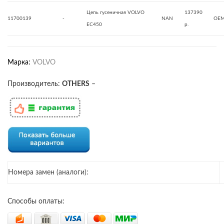
Цепь гусеничная VOLVO
137390
11700139
-
NAN
OE
EC450
р.
Марка:
VOLVO
Производитель:
OTHERS
–
Номера замен (аналоги):
Способы оплаты: