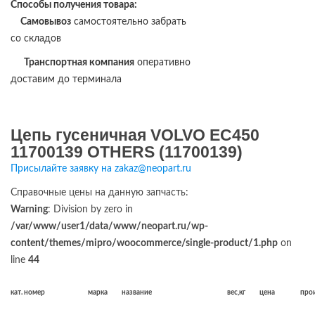
Способы получения товара:
Самовывоз
самостоятельно забрать
со складов
Транспортная компания
оперативно
доставим до терминала
Цепь гусеничная VOLVO EC450
11700139 OTHERS (11700139)
Присылайте заявку на zakaz@neopart.ru
Справочные цены на данную запчасть:
Warning
: Division by zero in
/var/www/user1/data/www/neopart.ru/wp-
content/themes/mipro/woocommerce/single-product/1.php
on
line
44
кат. номер
марка
название
вес,кг
цена
про