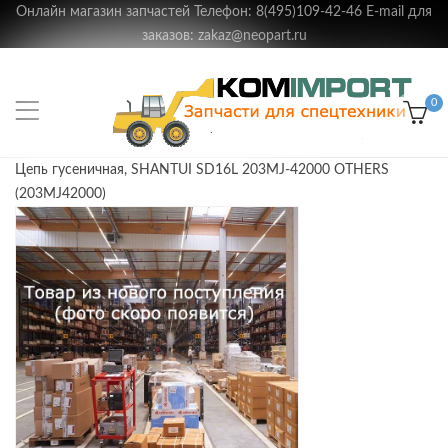
Онлайн магазин запчастей Телефон: 8(495)109-42-46 E-mail для
заказов: zakaz@neopart.ru
0
Цепь гусеничная, SHANTUI SD16L 203MJ-42000 OTHERS
(203MJ42000)