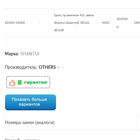
Цепь гусеничная 42L звена
202920
203MJ-42000
-
Shantui (Шантуй) SD16L
NAN
OE
р.
SD16R
Марка:
SHANTUI
Производитель:
OTHERS
–
Номера замен (аналоги):