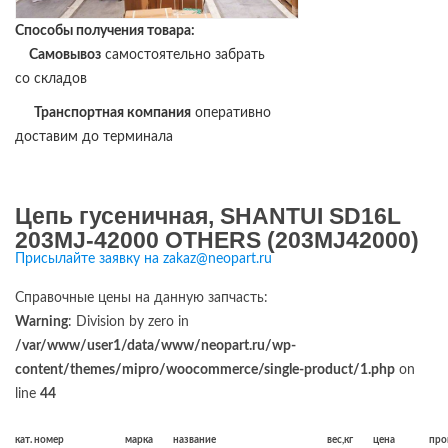
Способы получения товара:
Самовывоз
самостоятельно забрать
со складов
Транспортная компания
оперативно
доставим до терминала
Цепь гусеничная, SHANTUI SD16L
203MJ-42000 OTHERS (203MJ42000)
Присылайте заявку на zakaz@neopart.ru
Справочные цены на данную запчасть:
Warning
: Division by zero in
/var/www/user1/data/www/neopart.ru/wp-
content/themes/mipro/woocommerce/single-product/1.php
on
line
44
кат. номер
марка
название
вес,кг
цена
про