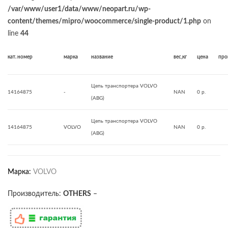
/var/www/user1/data/www/neopart.ru/wp-
content/themes/mipro/woocommerce/single-product/1.php
on
line
44
кат. номер
марка
название
вес,кг
цена
про
Цепь транспортера VOLVO
14164875
-
NAN
0 р.
(ABG)
Цепь транспортера VOLVO
14164875
VOLVO
NAN
0 р.
(ABG)
Марка:
VOLVO
Производитель:
OTHERS
–