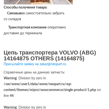
Способы получения товара:
Самовывоз
самостоятельно забрать
со складов
Транспортная компания
оперативно
доставим до терминала
Цепь транспортера VOLVO (ABG)
14164875 OTHERS (14164875)
Присылайте заявку на zakaz@neopart.ru
Справочные цены на данную запчасть:
Warning
: Division by zero in
/var/www/user1/data/www/neopart.ru/wp-
content/themes/mipro/woocommerce/single-product/1.php
on
line
44
Warning
: Division by zero in