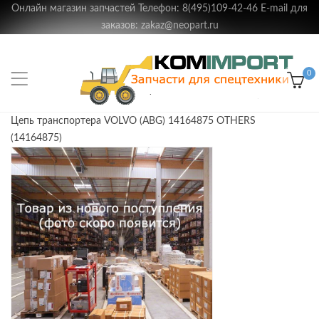
Онлайн магазин запчастей Телефон: 8(495)109-42-46 E-mail для
заказов: zakaz@neopart.ru
0
Цепь транспортера VOLVO (ABG) 14164875 OTHERS
(14164875)