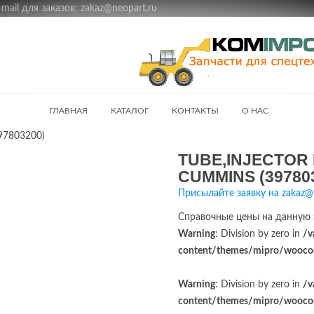
ail для заказов: zakaz@neopart.ru
ГЛАВНАЯ
КАТАЛОГ
КОНТАКТЫ
О НАС
97803200)
TUBE,INJECTOR 
CUMMINS (39780
Присылайте заявку на zakaz@
Справочные цены на данную 
Warning
: Division by zero in
/v
content/themes/mipro/woocom
Warning
: Division by zero in
/v
content/themes/mipro/woocom