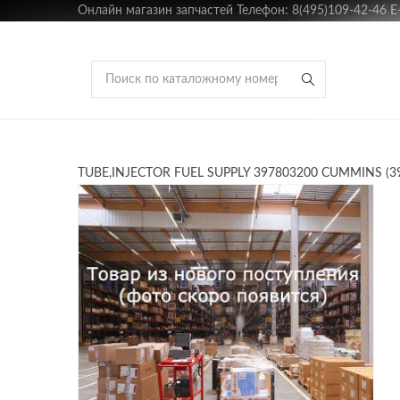
Онлайн магазин запчастей Телефон: 8(495)109-42-46 E-m
TUBE,INJECTOR FUEL SUPPLY 397803200 CUMMINS (3