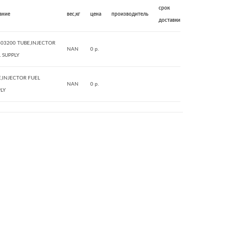
срок
ание
вес,кг
цена
производитель
доставки
03200 TUBE,INJECTOR
NAN
0 р.
 SUPPLY
,INJECTOR FUEL
NAN
0 р.
LY