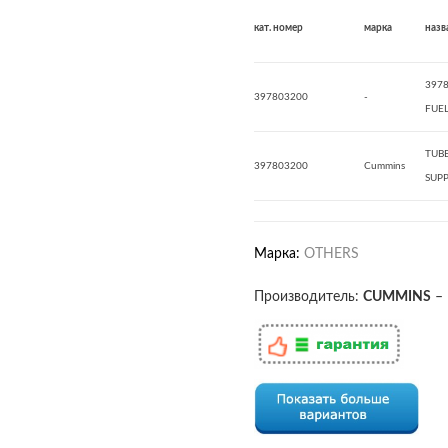
кат. номер
марка
назв
3978
397803200
-
FUEL
TUBE
397803200
Cummins
SUPP
Марка:
OTHERS
Производитель:
CUMMINS
–