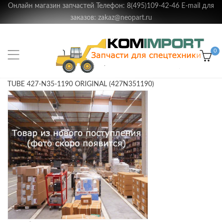
Онлайн магазин запчастей Телефон: 8(495)109-42-46 E-mail для
заказов: zakaz@neopart.ru
0
TUBE 427-N35-1190 ORIGINAL (427N351190)