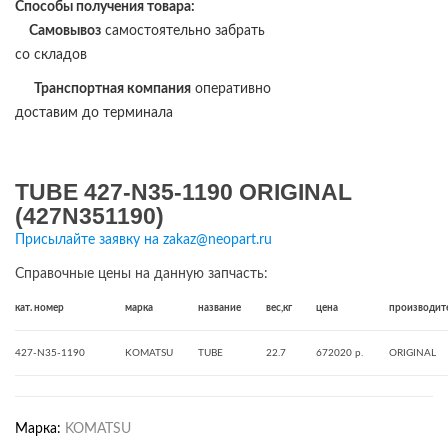
Способы получения товара:
Самовывоз
самостоятельно забрать
со складов
Транспортная компания
оперативно
доставим до терминала
TUBE 427-N35-1190 ORIGINAL
(427N351190)
Присылайте заявку на zakaz@neopart.ru
Справочные цены на данную запчасть:
кат. номер
марка
название
вес,кг
цена
производит
427-N35-1190
KOMATSU
TUBE
22.7
672020 р.
ORIGINAL
Марка:
KOMATSU