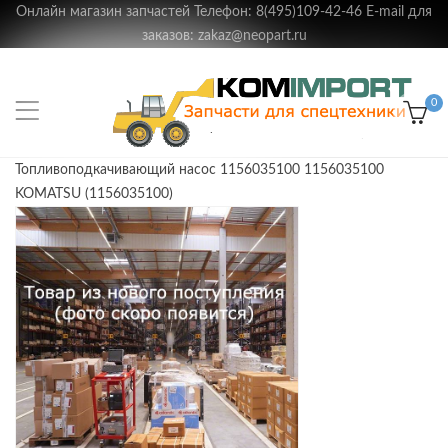
Онлайн магазин запчастей Телефон: 8(495)109-42-46 E-mail для
заказов: zakaz@neopart.ru
0
Топливоподкачивающий насос 1156035100 1156035100
KOMATSU (1156035100)