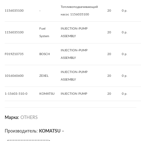
Топливоподкачивающий
1156035100
-
20
0 р.
насос 1156035100
Fuel
INJECTION-PUMP
1156035100
20
0 р.
System
ASSEMBLY
INJECTION-PUMP
F019Z10735
BOSCH
20
0 р.
ASSEMBLY
INJECTION-PUMP
1016060600
ZEXEL
20
0 р.
ASSEMBLY
1-15603-510-0
KOMATSU
INJECTION PUMP
20
0 р.
Марка:
OTHERS
Производитель:
KOMATSU
–