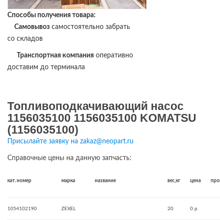
Способы получения товара:
Самовывоз
самостоятельно забрать
со складов
Транспортная компания
оперативно
доставим до терминала
Топливоподкачивающий насос
1156035100 1156035100 KOMATSU
(1156035100)
Присылайте заявку на zakaz@neopart.ru
Справочные цены на данную запчасть:
кат. номер
марка
название
вес,кг
цена
про
1054102190
ZEXEL
20
0 р.