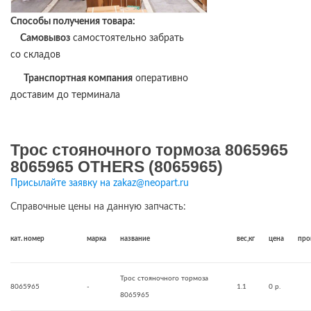
Способы получения товара:
Самовывоз
самостоятельно забрать
со складов
Транспортная компания
оперативно
доставим до терминала
Трос стояночного тормоза 8065965
8065965 OTHERS (8065965)
Присылайте заявку на zakaz@neopart.ru
Справочные цены на данную запчасть:
кат. номер
марка
название
вес,кг
цена
про
Трос стояночного тормоза
8065965
-
1.1
0 р.
8065965