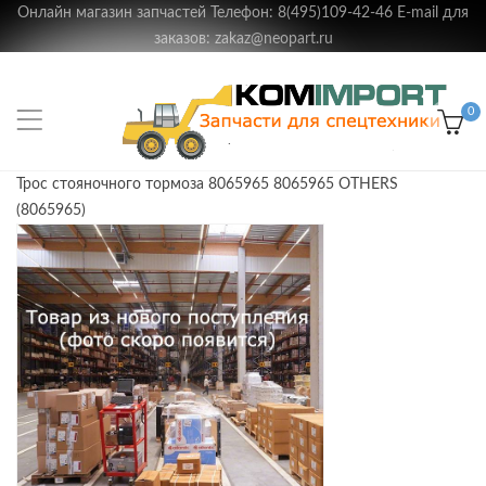
Онлайн магазин запчастей Телефон: 8(495)109-42-46 E-mail для
заказов: zakaz@neopart.ru
0
Трос стояночного тормоза 8065965 8065965 OTHERS
(8065965)