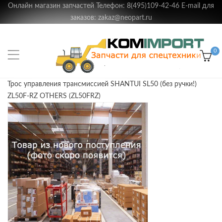
Онлайн магазин запчастей Телефон: 8(495)109-42-46 E-mail для
заказов: zakaz@neopart.ru
0
Трос управления трансмиссией SHANTUI SL50 (без ручки!)
ZL50F-RZ OTHERS (ZL50FRZ)