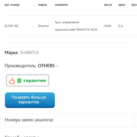
кат. номер
марка
название
вес,кг
цена
про
Трос управления
ZL50F-RZ
Shantui
NAN
0 р.
трансмиссией SHANTUI SL50
Марка:
SHANTUI
Производитель:
OTHERS
–
Номера замен (аналоги):