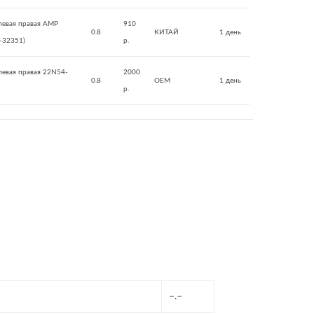
улевая правая AMP
910
0.8
КИТАЙ
1 день
-32351)
р.
левая правая 22N54-
2000
0.8
OEM
1 день
р.
–.–