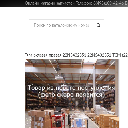
Онлайн магазин запчастей Телефон: 8(495)109-42-46 E-m
Тяга рулевая правая 22N5432351 22N5432351 TCM (2