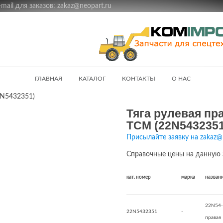
ail для заказов: zakaz@neopart.ru
ГЛАВНАЯ
КАТАЛОГ
КОНТАКТЫ
О НАС
2N5432351)
Тяга рулевая пр
TCM (22N5432351
Присылайте заявку на zakaz@
Справочные цены на данную 
кат. номер
марка
назван
22N54-
22N5432351
-
правая