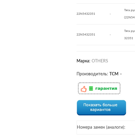
Тяга р
22N5432351
-
(22N54
Тяга ру
22N5432351
-
32351
Марка:
OTHERS
Производитель:
TCM
–
Номера замен (аналоги):