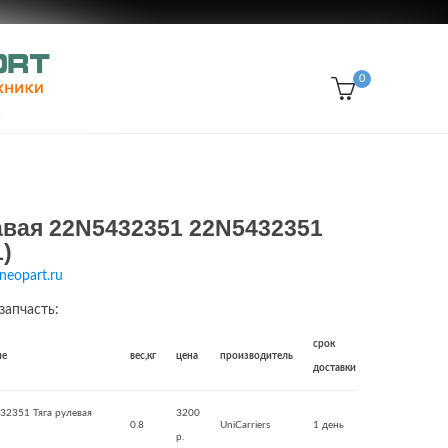
0
авая 22N5432351 22N5432351
)
neopart.ru
запчасть:
срок
ие
вес,кг
цена
производитель
доставки
32351 Тяга рулевая
3200
0.8
UniCarriers
1 день
р.