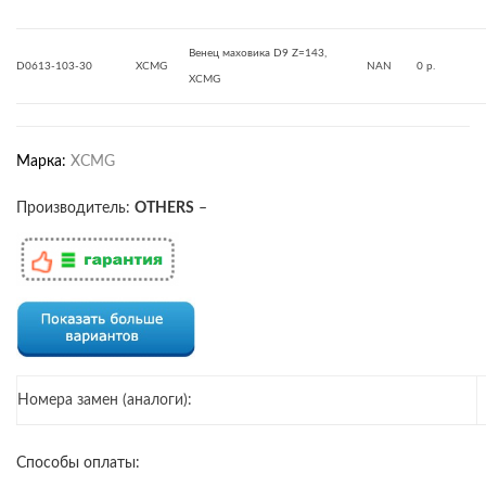
Венец маховика D9 Z=143,
D0613-103-30
XCMG
NAN
0 р.
XCMG
Марка:
XCMG
Производитель:
OTHERS
–
Номера замен (аналоги):
Способы оплаты: