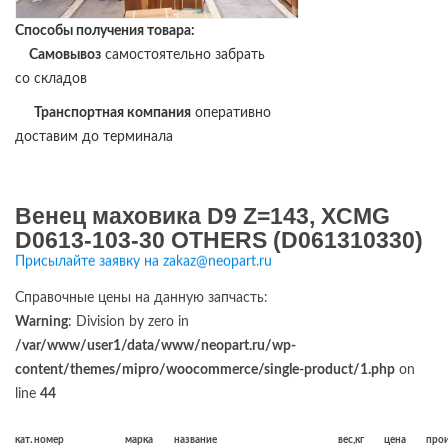
Способы получения товара:
Самовывоз
самостоятельно забрать
со складов
Транспортная компания
оперативно
доставим до терминала
Венец маховика D9 Z=143, XCMG
D0613-103-30 OTHERS (D061310330)
Присылайте заявку на zakaz@neopart.ru
Справочные цены на данную запчасть:
Warning
: Division by zero in
/var/www/user1/data/www/neopart.ru/wp-
content/themes/mipro/woocommerce/single-product/1.php
on
line
44
кат. номер
марка
название
вес,кг
цена
про