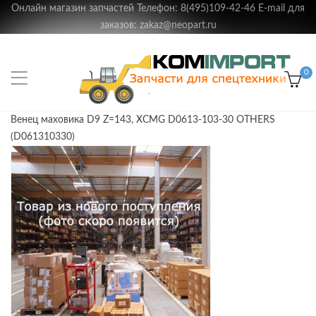
Онлайн магазин запчастей Телефон: 8(495)109-42-46 E-mail для
заказов: zakaz@neopart.ru
0
Венец маховика D9 Z=143, XCMG D0613-103-30 OTHERS
(D061310330)