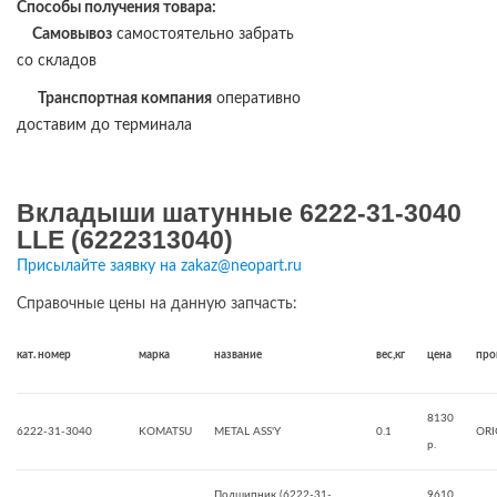
Способы получения товара:
Самовывоз
самостоятельно забрать
со складов
Транспортная компания
оперативно
доставим до терминала
Вкладыши шатунные 6222-31-3040
LLE (6222313040)
Присылайте заявку на zakaz@neopart.ru
Справочные цены на данную запчасть:
кат. номер
марка
название
вес,кг
цена
про
8130
6222-31-3040
KOMATSU
METAL ASS'Y
0.1
ORI
р.
Подшипник (6222-31-
9610