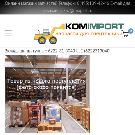
Онлайн магазин запчастей Телефон: 8(495)109-42-46 E-mail для
заказов: zakaz@neopart.ru
0
Вкладыши шатунные 6222-31-3040 LLE (6222313040)