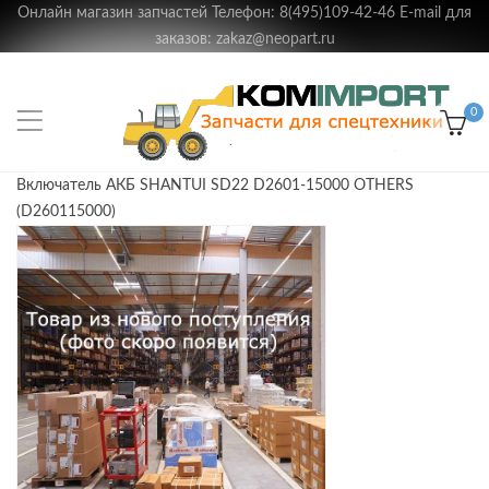
Онлайн магазин запчастей Телефон: 8(495)109-42-46 E-mail для
заказов: zakaz@neopart.ru
0
Включатель АКБ SHANTUI SD22 D2601-15000 OTHERS
(D260115000)