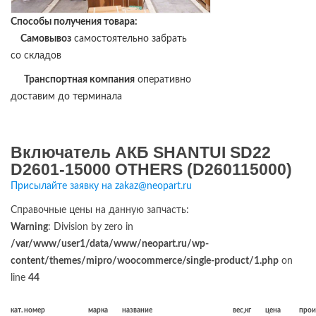
Способы получения товара:
Самовывоз
самостоятельно забрать
со складов
Транспортная компания
оперативно
доставим до терминала
Включатель АКБ SHANTUI SD22
D2601-15000 OTHERS (D260115000)
Присылайте заявку на zakaz@neopart.ru
Справочные цены на данную запчасть:
Warning
: Division by zero in
/var/www/user1/data/www/neopart.ru/wp-
content/themes/mipro/woocommerce/single-product/1.php
on
line
44
кат. номер
марка
название
вес,кг
цена
прои