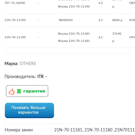
707-76-16030
-
6.2
OE
Втулка 21N-70-11190
р.
21N-70-11190
-
*BUSHING
6.1
8060 р.
KO
Втулка 21N-70-11181
37640
21N-70-11190
-
6.1
OF
Втулка 21N-70-11181
р.
Марка:
OTHERS
Производитель:
ITR
–
Номера замен
21N-70-11181, 21N-70-11180 ,21N70111