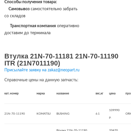
Способы получения товара:
Самовывоз
самостоятельно забрать
со складов
Транспортная компания
оперативно
доставим до терминала
Втулка 21N-70-11181 21N-70-11190
ITR (21N7011190)
Присылайте заявку на zakaz@neopart.ru
Справочные цены на данную запчасть:
кат. номер
марка
название
вес,кг
цена
про
109990
21N-70-11190
KOMATSU
BUSHING
6.1
ORI
р.
Втулка 21N-70-11190
20470