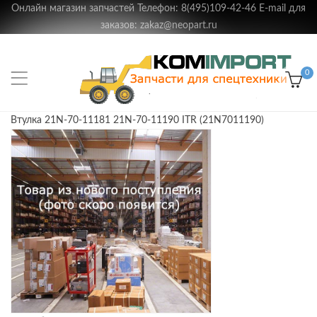
Онлайн магазин запчастей Телефон: 8(495)109-42-46 E-mail для
заказов: zakaz@neopart.ru
0
Втулка 21N-70-11181 21N-70-11190 ITR (21N7011190)