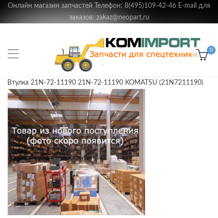
Онлайн магазин запчастей Телефон: 8(495)109-42-46 E-mail для
заказов: zakaz@neopart.ru
0
Втулка 21N-72-11190 21N-72-11190 KOMATSU (21N7211190)