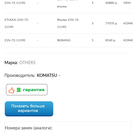
21N-72-11190
-
5
60880 р.
OEM
втулка
VTULKA-21N-72-
Втулка 21N-72-
-
5
77070 р.
KOMA
11190
11190
21N-72-11190
-
BUSHING
5
8560 р.
KOMA
Марка:
OTHERS
Производитель:
KOMATSU
–
Номера замен (аналоги):