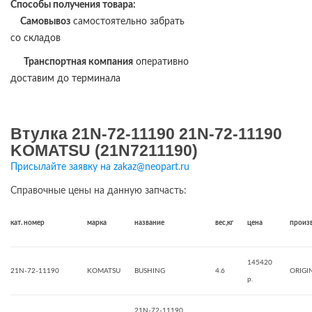
Способы получения товара:
Самовывоз
самостоятельно забрать
со складов
Транспортная компания
оперативно
доставим до терминала
Втулка 21N-72-11190 21N-72-11190
KOMATSU (21N7211190)
Присылайте заявку на zakaz@neopart.ru
Справочные цены на данную запчасть:
кат. номер
марка
название
вес,кг
цена
произ
145420
21N-72-11190
KOMATSU
BUSHING
4.6
ORIGI
р.
21N-72-11190