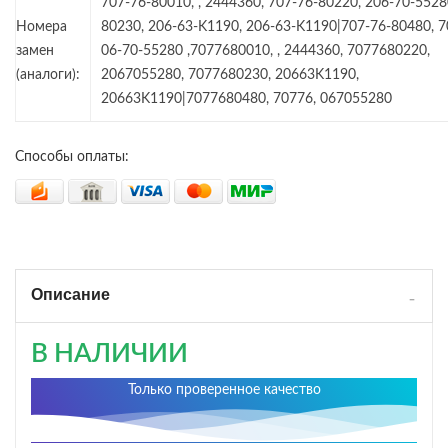
707-76-80010, , 2444360, 707-76-80220, 206-70-5528
Номера
80230, 206-63-K1190, 206-63-K1190|707-76-80480, 7
замен
06-70-55280 ,7077680010, , 2444360, 7077680220,
(аналоги):
2067055280, 7077680230, 20663K1190,
20663K1190|7077680480, 70776, 067055280
Способы оплаты:
Описание
В НАЛИЧИИ
Только проверенное качество