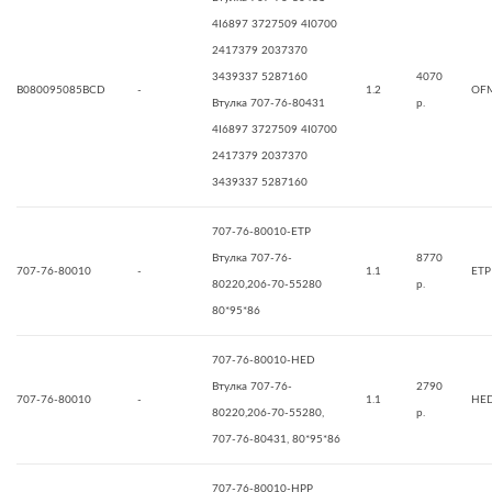
4I6897 3727509 4I0700
2417379 2037370
3439337 5287160
4070
B080095085BCD
-
1.2
OF
Втулка 707-76-80431
р.
4I6897 3727509 4I0700
2417379 2037370
3439337 5287160
707-76-80010-ETP
Втулка 707-76-
8770
707-76-80010
-
1.1
ETP
80220,206-70-55280
р.
80*95*86
707-76-80010-HED
Втулка 707-76-
2790
707-76-80010
-
1.1
HE
80220,206-70-55280,
р.
707-76-80431, 80*95*86
707-76-80010-HPP