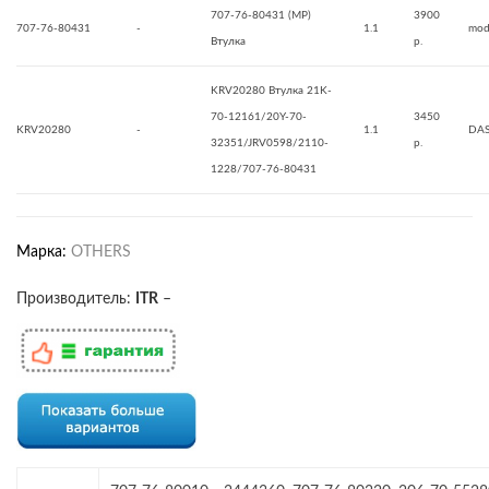
707-76-80431 (MP)
3900
707-76-80431
-
1.1
mod
Втулка
р.
KRV20280 Втулка 21K-
70-12161/20Y-70-
3450
KRV20280
-
1.1
DA
32351/JRV0598/2110-
р.
1228/707-76-80431
Марка:
OTHERS
Производитель:
ITR
–