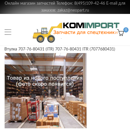
Онлайн магазин запчастей Телефон: 8(495)109-42-46 E-mail для
заказов: zakaz@neopart.ru
0
Втулка 707-76-80431 (ITR) 707-76-80431 ITR (7077680431)