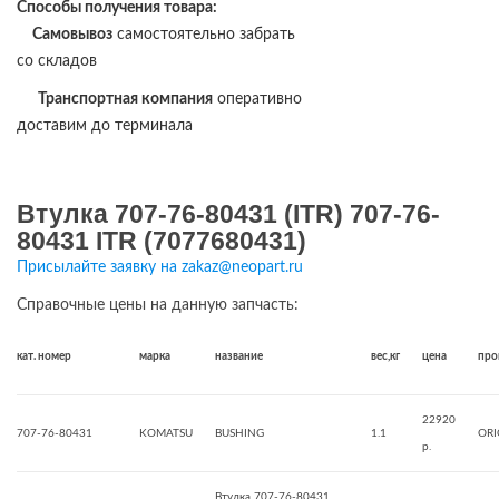
Способы получения товара:
Самовывоз
самостоятельно забрать
со складов
Транспортная компания
оперативно
доставим до терминала
Втулка 707-76-80431 (ITR) 707-76-
80431 ITR (7077680431)
Присылайте заявку на zakaz@neopart.ru
Справочные цены на данную запчасть:
кат. номер
марка
название
вес,кг
цена
про
22920
707-76-80431
KOMATSU
BUSHING
1.1
ORI
р.
Втулка 707-76-80431