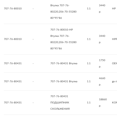
Втулка 707-76-
3440
707-76-80010
-
1.1
HP
80220,206-70-55280
р.
80*95*86
707-76-80010-HP
Втулка 707-76-
3440
707-76-80010
-
1.1
HP
80220,206-70-55280
р.
80*95*86
1750
707-76-80431
-
707-76-80431 Втулка
1.1
OE
р.
4660
707-76-80431
-
707-76-80431 Втулка
1.1
ga r
р.
707-76-80431
18860
707-76-80431
-
ПОДШИПНИК
1.1
KO
р.
СКОЛЬЖЕНИЯ