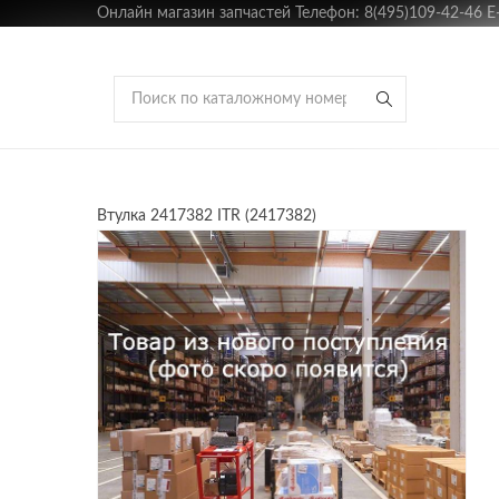
Онлайн магазин запчастей Телефон: 8(495)109-42-46 E-m
Втулка 2417382 ITR (2417382)