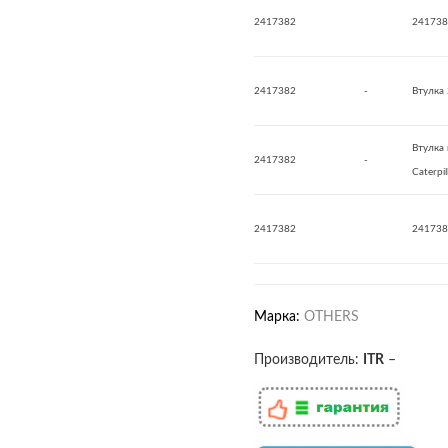
2417382
241738
2417382
-
Втулка
Втулка 
2417382
-
Caterpi
2417382
241738
Марка:
OTHERS
Производитель:
ITR
–