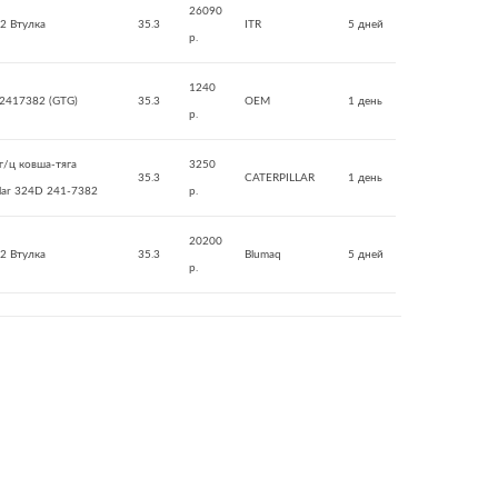
26090
2 Втулка
35.3
ITR
5 дней
р.
1240
 2417382 (GTG)
35.3
OEM
1 день
р.
г/ц ковша-тяга
3250
35.3
CATERPILLAR
1 день
llar 324D 241-7382
р.
20200
2 Втулка
35.3
Blumaq
5 дней
р.