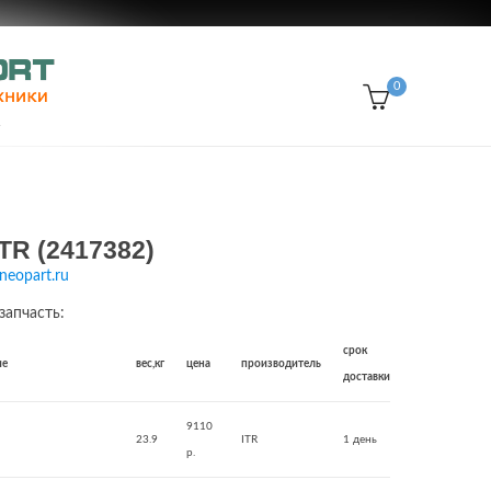
0
TR (2417382)
neopart.ru
запчасть:
срок
ие
вес,кг
цена
производитель
доставки
9110
23.9
ITR
1 день
р.