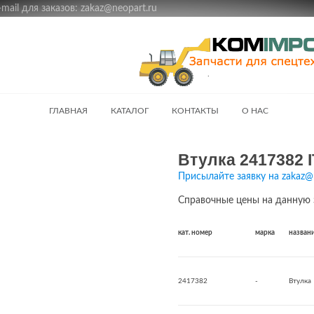
ail для заказов: zakaz@neopart.ru
ГЛАВНАЯ
КАТАЛОГ
КОНТАКТЫ
О НАС
Втулка 2417382 I
Присылайте заявку на zakaz@
Справочные цены на данную 
кат. номер
марка
назван
2417382
-
Втулка