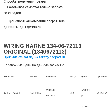
Способы получения товара:
Самовывоз
самостоятельно забрать
со складов
Транспортная компания
оперативно
доставим до терминала
WIRING HARNE 134-06-72113
ORIGINAL (1340672113)
Присылайте заявку на zakaz@neopart.ru
Справочные цены на данную запчасть:
кат. номер
марка
название
вес,кг
цена
произво
WIRING
543820
134-06-72114
KOMATSU
5.3
ORIGINA
HARNESS
р.
709750