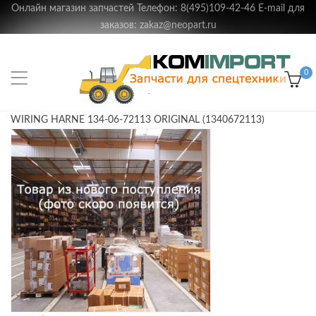
Онлайн магазин запчастей Телефон: 8(495)109-42-46 E-mail для
заказов: zakaz@neopart.ru
0
WIRING HARNE 134-06-72113 ORIGINAL (1340672113)