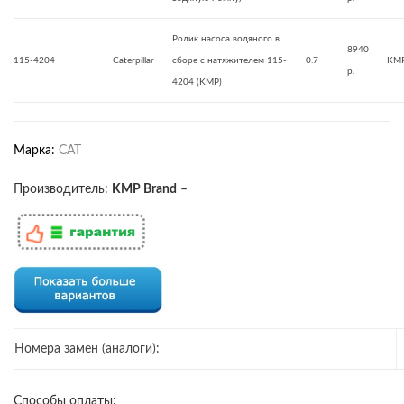
Ролик насоса водяного в
8940
115-4204
Caterpillar
сборе с натяжителем 115-
0.7
KMP
р.
4204 (KMP)
Марка:
CAT
Производитель:
KMP Brand
–
Номера замен (аналоги):
Способы оплаты: