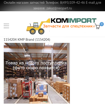
Онлайн магазин запчастей Телефон: 8(495)109-42-46 E-mail для
заказов: zakaz@neopart.ru
0
1154204 KMP Brand (1154204)