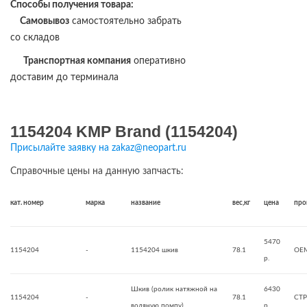
Способы получения товара:
Самовывоз
самостоятельно забрать
со складов
Транспортная компания
оперативно
доставим до терминала
1154204 KMP Brand (1154204)
Присылайте заявку на zakaz@neopart.ru
Справочные цены на данную запчасть:
кат. номер
марка
название
вес,кг
цена
про
5470
1154204
-
1154204 шкив
78.1
OE
р.
Шкив (ролик натяжной на
6430
1154204
-
78.1
CTP
водяную помпу)
р.