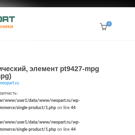
0
ческий, элемент pt9427-mpg
mpg)
neopart.ru
запчасть:
ar/www/user1/data/www/neopart.ru/wp-
merce/single-product/1.php
on line
44
ar/www/user1/data/www/neopart.ru/wp-
merce/single-product/1.php
on line
44