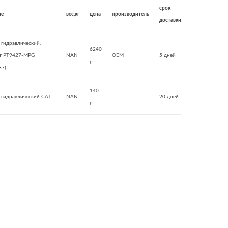
срок
ие
вес,кг
цена
производитель
доставки
 гидравлический,
6240
т PT9427-MPG
NAN
OEM
5 дней
р.
37)
140
 гидравлический CAT
NAN
20 дней
р.