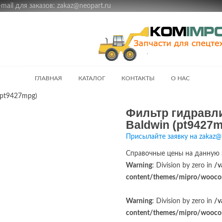
ail для заказов: zakaz@neopart.ru
ГЛАВНАЯ
КАТАЛОГ
КОНТАКТЫ
О НАС
(pt9427mpg)
Фильтр гидравли
Baldwin (pt9427
Присылайте заявку на zakaz@
Справочные цены на данную 
Warning
: Division by zero in
/v
content/themes/mipro/woocom
Warning
: Division by zero in
/v
content/themes/mipro/woocom