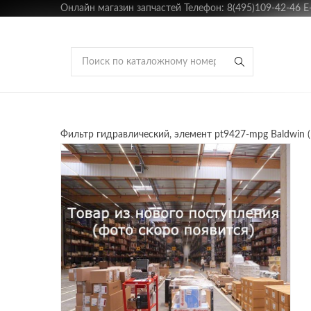
Онлайн магазин запчастей Телефон: 8(495)109-42-46 E-m
Фильтр гидравлический, элемент pt9427-mpg Baldwin 