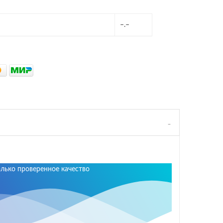
–.–
олько проверенное качество