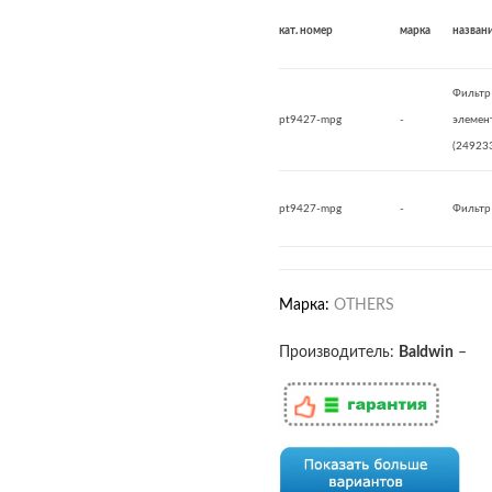
кат. номер
марка
назван
Фильтр
pt9427-mpg
-
элемен
(24923
pt9427-mpg
-
Фильтр
Марка:
OTHERS
Производитель:
Baldwin
–