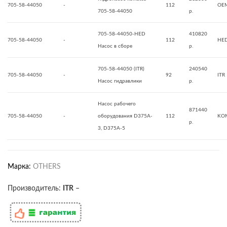
705-58-44050
-
112
OE
705-58-44050
р.
705-58-44050-HED
410820
705-58-44050
-
112
HE
Насос в сборе
р.
705-58-44050 (ITR)
240540
705-58-44050
-
92
ITR
Насос гидравлики
р.
Насос рабочего
871440
705-58-44050
-
оборудования D375A-
112
KO
р.
3, D375A-5
Марка:
OTHERS
Производитель:
ITR
–