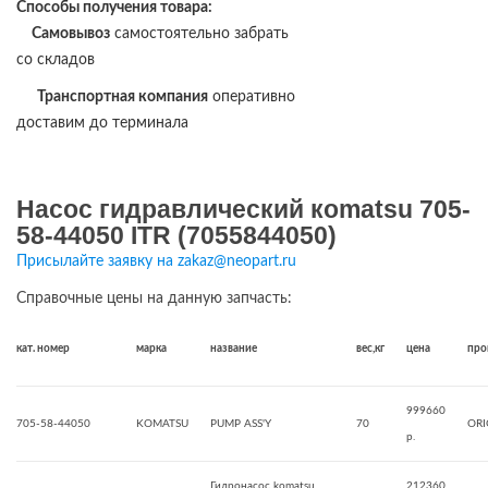
Способы получения товара:
Самовывоз
самостоятельно забрать
со складов
Транспортная компания
оперативно
доставим до терминала
Насос гидравлический кomatsu 705-
58-44050 ITR (7055844050)
Присылайте заявку на zakaz@neopart.ru
Справочные цены на данную запчасть:
кат. номер
марка
название
вес,кг
цена
про
999660
705-58-44050
KOMATSU
PUMP ASS'Y
70
ORI
р.
Гидронасос komatsu
212360