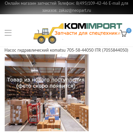
Онлайн магазин запчастей Телефон: 8(495)109-42-46 E-mail для
заказов: zakaz@neopart.ru
0
Насос гидравлический кomatsu 705-58-44050 ITR (7055844050)